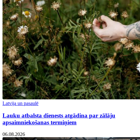
Latvija un pasaulē
Lauku atbalsta dienests atgādina par zālāju
apsaimniekošanas termiņiem
06.08.2026