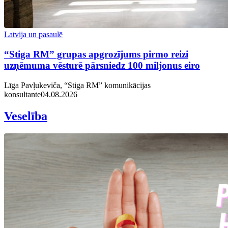
Latvija un pasaulē
“Stiga RM” grupas apgrozījums pirmo reizi
uzņēmuma vēsturē pārsniedz 100 miljonus eiro
Līga Pavļukeviča, “Stiga RM” komunikācijas
konsultante
04.08.2026
Veselība