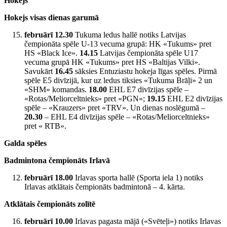
Hokejs
Hokejs visas dienas garumā
februārī 12.30
Tukuma ledus hallē notiks Latvijas
čempionāta spēle U-13 vecuma grupā: HK «Tukums» pret
HS «Black Ice».
14.15
Latvijas čempionāta spēle U17
vecuma grupā HK «Tukums» pret HS «Baltijas Vilki».
Savukārt
16.45
sāksies Entuziastu hokeja līgas spēles. Pirmā
spēle E5 divīzijā, kur uz ledus tiksies «Tukuma Brāļi» 2 un
«SHM» komandas.
18.00
EHL E7 divīzijas spēle –
«Rotas/Meliorceltnieks» pret «PGN»;
19.15
EHL E2 divīzijas
spēle – «Krauzers» pret «TRV». Un dienas noslēgumā –
20.30
– EHL E4 divīzijas spēle – «Rotas/Meliorceltnieks»
pret « RTB».
Galda spēles
Badmintona čempionāts Irlavā
februārī 18.00
Irlavas sporta hallē (Sporta iela 1) notiks
Irlavas atklātais čempionāts badmintonā – 4. kārta.
Atklātais čempionāts zolītē
februārī 10.00
Irlavas pagasta mājā («Svēteļi») notiks Irlavas