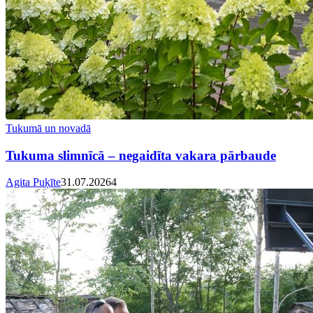
Tukumā un novadā
Tukuma slimnīcā – negaidīta vakara pārbaude
Agita Puķīte
31.07.2026
4