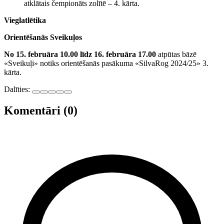
atklātais čempionāts zolītē – 4. kārta.
Vieglatlētika
Orientēšanās Sveikuļos
No 15. februāra 10.00 līdz 16. februāra 17.00
atpūtas bāzē
«Sveikuļi» notiks orientēšanās pasākuma «SilvaRog 2024/25» 3.
kārta.
Dalīties:
Komentāri (0)