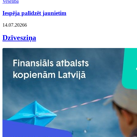
Veselība
Iespēja palīdzēt jaunietim
14.07.2026
6
Dzīvesziņa