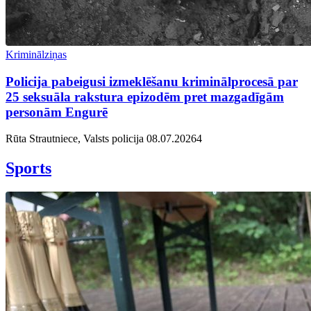
Kriminālziņas
Policija pabeigusi izmeklēšanu kriminālprocesā par
25 seksuāla rakstura epizodēm pret mazgadīgām
personām Engurē
Rūta Strautniece, Valsts policija
08.07.2026
4
Sports