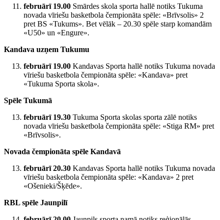
februārī 19.00
Smārdes skola sporta hallē notiks Tukuma
novada vīriešu basketbola čempionāta spēle: «Brīvsolis» 2
pret BS «Tukums». Bet vēlāk – 20.30 spēle starp komandām
«U50» un «Engure».
Kandava uzņem Tukumu
februārī 19.00
Kandavas Sporta hallē notiks Tukuma novada
vīriešu basketbola čempionāta spēle: «Kandava» pret
«Tukuma Sporta skola».
Spēle Tukumā
februārī 19.30
Tukuma Sporta skolas sporta zālē notiks
novada vīriešu basketbola čempionāta spēle: «Stiga RM» pret
«Brīvsolis».
Novada čempionāta spēle Kandavā
februārī 20.30
Kandavas Sporta hallē notiks Tukuma novada
vīriešu basketbola čempionāta spēle: «Kandava» 2 pret
«Ošenieki/Šķēde».
RBL spēle Jaunpilī
februārī 20.00
Jaunpils sporta namā notiks reģionālās