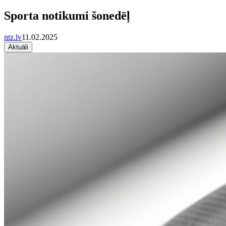
Sporta notikumi šonedēļ
ntz.lv
11.02.2025
Aktuāli