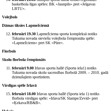
basketbola līgas spēles: BK «Jaunpils» pret «Jelgavas
LBTU».
Volejbols
Dāmas tiksies Lapmežciemā
februārī 19.30
Lapmežciema sporta kompleksā notiks
Tukuma novada sieviešu volejbola čempionāta spēle:
«Lapmežciems» pret SK «Pūre».
Florbols
Skolu florbola čempionāts
februārī 9.00
Irlavas sporta hallē (Sporta iela1) notiks
Tukuma novada skolu sacensības florbolā 2009. – 2010. gadā
dzimušajiem sportistiem.
Virslīgas spēle Irlavā
februārī 18.00
Irlavas sporta hallē (Sporta iela 1) notiks
florbola virslīgas spēle: «Irlava/SK Slampe/Zevid» pret
«Ķekava/RB&B».