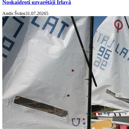
Noskaidroti uzvarētāji Irlavā
Andis Švāns
31.07.2026
5