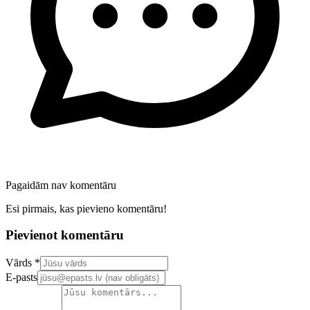
Pagaidām nav komentāru
Esi pirmais, kas pievieno komentāru!
Pievienot komentāru
Confirm your email address
Vārds *
E-pasts