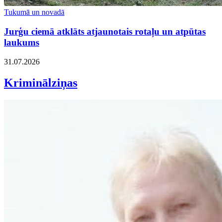
Tukumā un novadā
Jurģu ciemā atklāts atjaunotais rotaļu un atpūtas
laukums
31.07.2026
Kriminālziņas