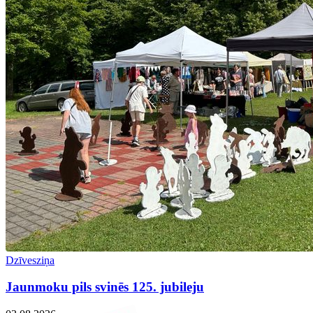
Dzīvesziņa
Jaunmoku pils svinēs 125. jubileju