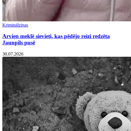
Kriminālziņas
Arvien meklē sievieti, kas pēdējo reizi redzēta
Jaunpils pusē
30.07.2026