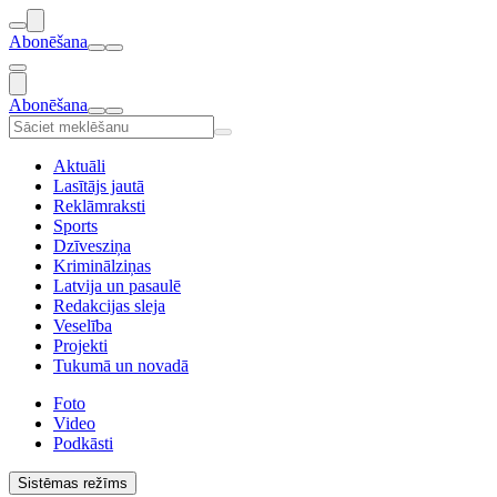
Abonēšana
Abonēšana
Aktuāli
Lasītājs jautā
Reklāmraksti
Sports
Dzīvesziņa
Kriminālziņas
Latvija un pasaulē
Redakcijas sleja
Veselība
Projekti
Tukumā un novadā
Foto
Video
Podkāsti
Sistēmas režīms