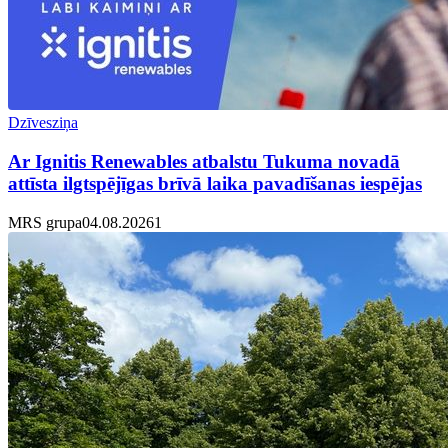
Dzīvesziņa
Ar Ignitis Renewables atbalstu Tukuma novadā
attīsta ilgtspējīgas brīvā laika pavadīšanas iespējas
MRS grupa
04.08.2026
1