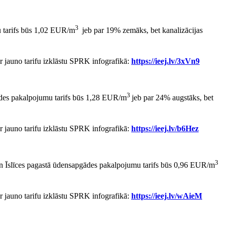
3
u tarifs būs 1,02 EUR/m
jeb par 19% zemāks, bet kanalizācijas
ar jauno tarifu izklāstu SPRK infografikā:
https://ieej.lv/3xVn9
3
gādes pakalpojumu tarifs būs 1,28 EUR/m
jeb par 24% augstāks, bet
ar jauno tarifu izklāstu SPRK infografikā:
https://ieej.lv/b6Hez
3
ā un Īslīces pagastā ūdensapgādes pakalpojumu tarifs būs 0,96 EUR/m
ar jauno tarifu izklāstu SPRK infografikā:
https://ieej.lv/wAieM