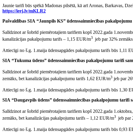
Jaunie tarifi būs spēkā Madonas pilsētā, kā arī Aronas, Barkavas, Dz
https://ieej.lv/mKLR2
Pašvaldības SIA “Jaunpils KS” ūdenssaimniecības pakalpojumu t
Salīdzinot ar šobrīd piemērotajiem tarifiem kopš 2022.gada 1.novem
3
kanalizācijas pakalpojumu tarifs – 1,15 EUR/m
jeb par 32% zemāks
Attiecīgi no š.g. 1.maija ūdensapgādes pakalpojumu tarifs būs 1,11
SIA “Tukuma ūdens” ūdenssaimniecības pakalpojumu tarifi sam
Salīdzinot ar šobrīd piemērotajiem tarifiem kopš 2022.gada 1.novem
3
zemāks, bet kanalizācijas pakalpojumu tarifs 1,62 EUR/m
jeb par 2
Attiecīgi no š.g. 1.maija ūdensapgādes pakalpojumu tarifs būs 1,30
SIA “Daugavpils ūdens” ūdenssaimniecības pakalpojumu tarifi s
Salīdzinot ar šobrīd piemērotajiem tarifiem kopš 2022.gada 1.oktobr
3
zemāks, bet kanalizācijas pakalpojumu tarifs – 1,12 EUR/m
jeb par
Attiecīgi no š.g. 1.maija ūdensapgādes pakalpojumu tarifs būs 0,93