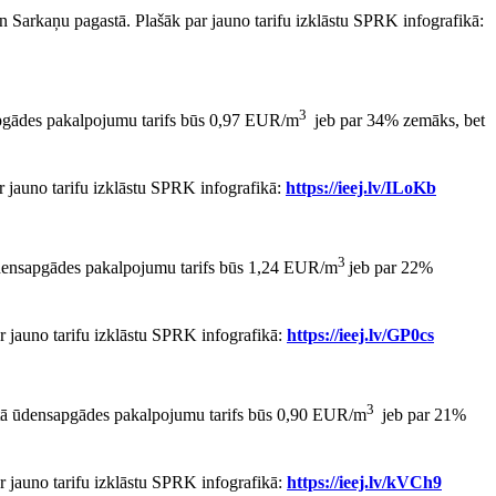
n Sarkaņu pagastā. Plašāk par jauno tarifu izklāstu SPRK infografikā:
3
apgādes pakalpojumu tarifs būs 0,97 EUR/m
jeb par 34% zemāks, bet
ar jauno tarifu izklāstu SPRK infografikā:
https://ieej.lv/ILoKb
3
 ūdensapgādes pakalpojumu tarifs būs 1,24 EUR/m
jeb par 22%
ar jauno tarifu izklāstu SPRK infografikā:
https://ieej.lv/GP0cs
3
astā ūdensapgādes pakalpojumu tarifs būs 0,90 EUR/m
jeb par 21%
ar jauno tarifu izklāstu SPRK infografikā:
https://ieej.lv/kVCh9