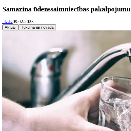
Samazina ūdenssaimniecības pakalpojumu t
ntz.lv
09.02.2023
Aktuāli
Tukumā un novadā