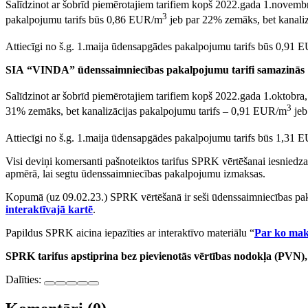
Salīdzinot ar šobrīd piemērotajiem tarifiem kopš 2022.gada 1.novembr
3
pakalpojumu tarifs būs 0,86 EUR/m
jeb par 22% zemāks, bet kanali
Attiecīgi no š.g. 1.maija ūdensapgādes pakalpojumu tarifs būs 0,91
SIA “VINDA” ūdenssaimniecības pakalpojumu tarifi samazinās
Salīdzinot ar šobrīd piemērotajiem tarifiem kopš 2022.gada 1.oktobr
3
31% zemāks, bet kanalizācijas pakalpojumu tarifs – 0,91 EUR/m
jeb
Attiecīgi no š.g. 1.maija ūdensapgādes pakalpojumu tarifs būs 1,31
Visi deviņi komersanti pašnoteiktos tarifus SPRK vērtēšanai iesniedza l
apmērā, lai segtu ūdenssaimniecības pakalpojumu izmaksas.
Kopumā (uz 09.02.23.) SPRK vērtēšanā ir seši ūdenssaimniecības paka
interaktīvajā kartē
.
Papildus SPRK aicina iepazīties ar interaktīvo materiālu “
Par ko mak
SPRK tarifus apstiprina bez pievienotās vērtības nodokļa (PVN), 
Dalīties: