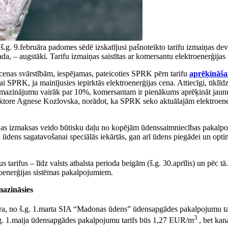
.g. 9.februāra padomes sēdē izskatījusi pašnoteikto tarifu izmaiņas de
da, – augstāki. Tarifu izmaiņas saistītas ar komersantu elektroenerģij
 cenas svārstībām, iespējamas, pateicoties SPRK pērn tarifu
aprēķināšan
nai SPRK, ja mainījusies iepirktās elektroenerģijas cena. Attiecīgi, tikl
 samazinājumu vairāk par 10%, komersantam ir pienākums aprēķināt jaunu
ektore Agnese Kozlovska, norādot, ka SPRK seko aktuālajām elektroene
jas izmaksas veido būtisku daļu no kopējām ūdenssaimniecības pakalpoj
 ūdens sagatavošanai speciālās iekārtās, gan arī ūdens piegādei un opti
arifus – līdz valsts atbalsta perioda beigām (š.g. 30.aprīlis) un pēc tā. 
troenerģijas sistēmas pakalpojumiem.
azināsies
mbra, no š.g. 1.marta SIA “Madonas ūdens” ūdensapgādes pakalpojumu t
3
.g. 1.maija ūdensapgādes pakalpojumu tarifs būs 1,27 EUR/m
, bet ka