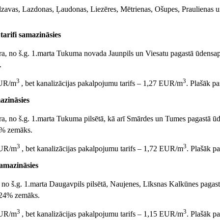
elzavas, Lazdonas, Ļaudonas, Liezēres, Mētrienas, Ošupes, Praulienas u
arifi samazināsies
bra, no š.g. 1.marta Tukuma novada Jaunpils un Viesatu pagastā ūdens
.
3
3
 EUR/m
, bet kanalizācijas pakalpojumu tarifs – 1,27 EUR/m
. Plašāk p
azināsies
bra, no š.g. 1.marta Tukuma pilsētā, kā arī Smārdes un Tumes pagastā
6% zemāks.
3
3
 EUR/m
, bet kanalizācijas pakalpojumu tarifs – 1,72 EUR/m
. Plašāk p
amazināsies
a, no š.g. 1.marta Daugavpils pilsētā, Naujenes, Līksnas Kalkūnes pag
 24% zemāks.
3
3
 EUR/m
, bet kanalizācijas pakalpojumu tarifs – 1,15 EUR/m
. Plašāk p