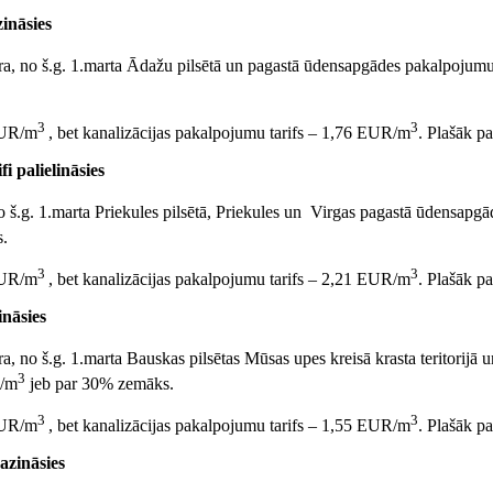
ināsies
ra, no š.g. 1.marta Ādažu pilsētā un pagastā ūdensapgādes pakalpojum
3
3
 EUR/m
, bet kanalizācijas pakalpojumu tarifs – 1,76 EUR/m
. Plašāk p
palielināsies
no š.g. 1.marta Priekules pilsētā, Priekules un Virgas pagastā ūdensap
s.
3
3
 EUR/m
, bet kanalizācijas pakalpojumu tarifs – 2,21 EUR/m
. Plašāk p
ināsies
a, no š.g. 1.marta Bauskas pilsētas Mūsas upes kreisā krasta teritorij
3
R/m
jeb par 30% zemāks.
3
3
 EUR/m
, bet kanalizācijas pakalpojumu tarifs – 1,55 EUR/m
. Plašāk p
azināsies