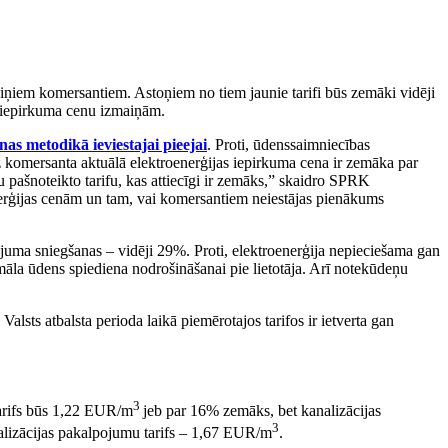
viņiem komersantiem. Astoņiem no tiem jaunie tarifi būs zemāki vidēji
as iepirkuma cenu izmaiņām.
as metodikā ieviestajai pieejai
. Proti, ūdenssaimniecības
īdz komersanta aktuālā elektroenerģijas iepirkuma cena ir zemāka par
 pašnoteikto tarifu, kas attiecīgi ir zemāks,” skaidro SPRK
rģijas cenām un tam, vai komersantiem neiestājas pienākums
uma sniegšanas – vidēji 29%. Proti, elektroenerģija nepieciešama gan
māla ūdens spiediena nodrošināšanai pie lietotāja. Arī notekūdeņu
Valsts atbalsta perioda laikā piemērotajos tarifos ir ietverta gan
3
arifs būs 1,22 EUR/m
jeb par 16% zemāks, bet kanalizācijas
3
nalizācijas pakalpojumu tarifs – 1,67 EUR/m
.