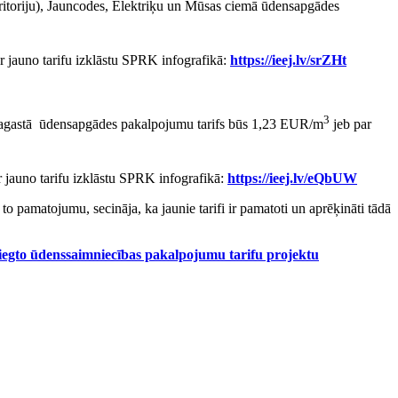
eritoriju), Jauncodes, Elektriķu un Mūsas ciemā ūdensapgādes
ar jauno tarifu izklāstu SPRK infografikā:
https://ieej.lv/srZHt
3
es pagastā ūdensapgādes pakalpojumu tarifs būs 1,23 EUR/m
jeb par
r jauno tarifu izklāstu SPRK infografikā:
https://ieej.lv/eQbUW
to pamatojumu, secināja, ka jaunie tarifi ir pamatoti un aprēķināti tādā
egto ūdenssaimniecības pakalpojumu tarifu projektu