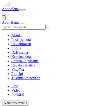
Abonēšana
Abonēšana
Aktuāli
Lasītājs jautā
Reklāmraksti
Sports
Dzīvesziņa
Kriminālziņas
Latvija un pasaulē
Redakcijas sleja
Veselība
Projekti
Tukumā un novadā
Foto
Video
Podkāsti
Sistēmas režīms