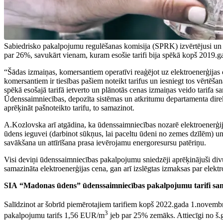
Sabiedrisko pakalpojumu regulēšanas komisija (SPRK) izvērtējusi un š
par 26%, savukārt vienam, kuram esošie tarifi bija spēkā kopš 2019.ga
“Šādas izmaiņas, komersantiem operatīvi reaģējot uz elektroenerģijas
komersantiem ir tiesības pašiem noteikt tarifus un iesniegt tos vērtēša
spēkā esošajā tarifā ietverto un plānotās cenas izmaiņas veido tarifa
Ūdenssaimniecības, depozīta sistēmas un atkritumu departamenta dir
aprēķināt pašnoteikto tarifu, to samazinot.
A.Kozlovska arī atgādina, ka ūdenssaimniecības nozarē elektroenerģi
ūdens ieguvei (darbinot sūkņus, lai paceltu ūdeni no zemes dzīlēm) un
savākšana un attīrīšana prasa ievērojamu energoresursu patēriņu.
Visi deviņi ūdenssaimniecības pakalpojumu sniedzēji aprēķinājuši divus t
samazināta elektroenerģijas cena, gan arī izslēgtas izmaksas par elek
SIA “Madonas ūdens” ūdenssaimniecības pakalpojumu tarifi sam
Salīdzinot ar šobrīd piemērotajiem tarifiem kopš 2022.gada 1.nove
3
pakalpojumu tarifs 1,56 EUR/m
jeb par 25% zemāks. Attiecīgi no š