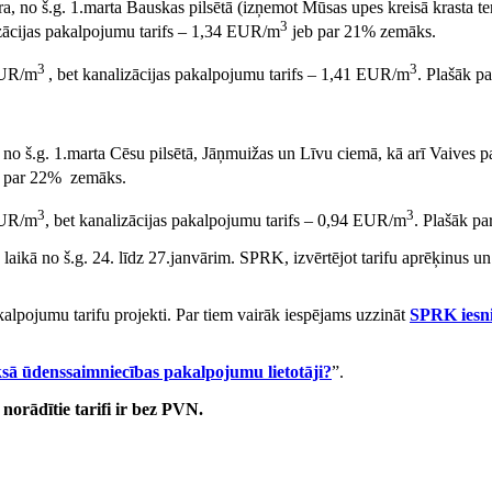
a, no š.g. 1.marta Bauskas pilsētā (izņemot Mūsas upes kreisā krasta t
3
zācijas pakalpojumu tarifs – 1,34 EUR/m
jeb par 21% zemāks.
3
3
 EUR/m
, bet kanalizācijas pakalpojumu tarifs – 1,41 EUR/m
. Plašāk p
a, no š.g. 1.marta Cēsu pilsētā, Jāņmuižas un Līvu ciemā, kā arī Vaiv
 par 22% zemāks.
3
3
 EUR/m
, bet kanalizācijas pakalpojumu tarifs – 0,94 EUR/m
. Plašāk pa
aikā no š.g. 24. līdz 27.janvārim. SPRK, izvērtējot tarifu aprēķinus un 
lpojumu tarifu projekti. Par tiem vairāk iespējams uzzināt
SPRK iesni
sā ūdenssaimniecības pakalpojumu lietotāji?
”.
norādītie tarifi ir bez PVN.