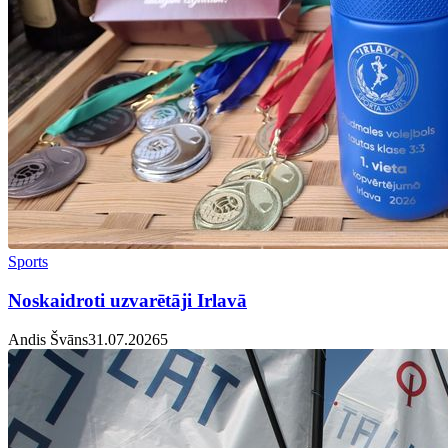
Sports
Noskaidroti uzvarētāji Irlavā
Andis Švāns
31.07.2026
5