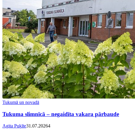
Tukumā un novadā
Tukuma slimnīcā – negaidīta vakara pārbaude
Agita Puķīte
31.07.2026
4