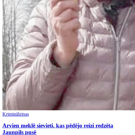
Kriminālziņas
Arvien meklē sievieti, kas pēdējo reizi redzēta
Jaunpils pusē