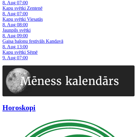
8. Aug 07:00
Kapu svētki Zentenē
8. Aug 07:00
Kapu svētki Viesatās
8. Aug 08:00
Jaunpils svētki
8. Aug 09:00
Gaisa balonu festivāls Kandavā
8. Aug 13:00
Kapu svētki Sēmē
9. Aug 07:00
Horoskopi