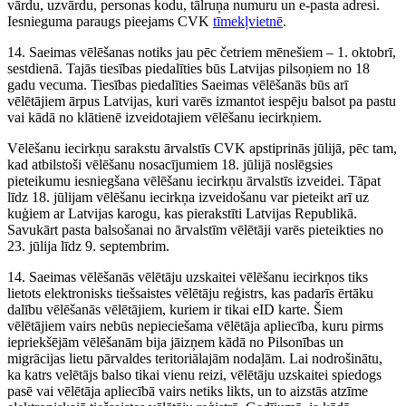
vārdu, uzvārdu, personas kodu, tālruņa numuru un e-pasta adresi.
Iesnieguma paraugs pieejams CVK
tīmekļvietnē
.
14. Saeimas vēlēšanas notiks jau pēc četriem mēnešiem – 1. oktobrī,
sestdienā. Tajās tiesības piedalīties būs Latvijas pilsoņiem no 18
gadu vecuma. Tiesības piedalīties Saeimas vēlēšanās būs arī
vēlētājiem ārpus Latvijas, kuri varēs izmantot iespēju balsot pa pastu
vai kādā no klātienē izveidotajiem vēlēšanu iecirkņiem.
Vēlēšanu iecirkņu sarakstu ārvalstīs CVK apstiprinās jūlijā, pēc tam,
kad atbilstoši vēlēšanu nosacījumiem 18. jūlijā noslēgsies
pieteikumu iesniegšana vēlēšanu iecirkņu ārvalstīs izveidei. Tāpat
līdz 18. jūlijam vēlēšanu iecirkņa izveidošanu var pieteikt arī uz
kuģiem ar Latvijas karogu, kas pierakstīti Latvijas Republikā.
Savukārt pasta balsošanai no ārvalstīm vēlētāji varēs pieteikties no
23. jūlija līdz 9. septembrim.
14. Saeimas vēlēšanās vēlētāju uzskaitei vēlēšanu iecirkņos tiks
lietots elektronisks tiešsaistes vēlētāju reģistrs, kas padarīs ērtāku
dalību vēlēšanās vēlētājiem, kuriem ir tikai eID karte. Šiem
vēlētājiem vairs nebūs nepieciešama vēlētāja apliecība, kuru pirms
iepriekšējām vēlēšanām bija jāizņem kādā no Pilsonības un
migrācijas lietu pārvaldes teritoriālajām nodaļām. Lai nodrošinātu,
ka katrs velētājs balso tikai vienu reizi, vēlētāju uzskaitei spiedogs
pasē vai vēlētāja apliecībā vairs netiks likts, un to aizstās atzīme