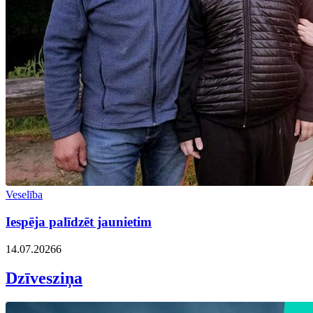
Veselība
Iespēja palīdzēt jaunietim
14.07.2026
6
Dzīvesziņa