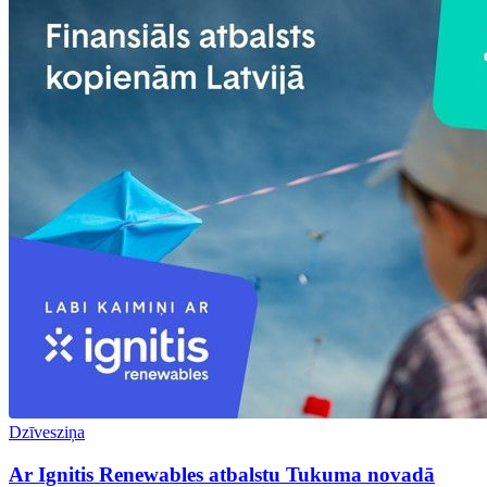
Dzīvesziņa
Ar Ignitis Renewables atbalstu Tukuma novadā