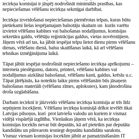
iecirkņa komisijai ir jāspēj nodrošināt minimālās prasības, kas
nepieciešamas vēlēšanu iecirkņa sekmīgai darbībai.
Iecirkņa izveidošanai nepieciešamas piemērotas telpas, kuras būtu
pietiekami lielas iespējamajam balsotāju skaitam un kurās varētu
izvietot vēlēšanu kabīnes vai balsošanas nodalījumus, komisijas
sekretāra galdu, vēlētāju reģistrācijas galdus, vietas novērotājiem.
Jāņem vērā arī tas, ka jābūt iespējai telpu lietot dienu pirms vēlēšanu
dienas, vēlēšanu dienā, balsu skaitīšanas laikā, kā arī vēlēšanu
tehnikas izmēģinājuma laikā.
Tāpat jābūt iespējai nodrošināt nepieciešamo iecirkņa aprīkojumu –
interneta pieslēgumu, datoru, printeri, vēlēšanu kabīnes vai
nodalījumus aizklātai balsošanai, vēlēšanu kasti, galdus, krēslu u.c.
Tāpat jārēķinās, ka noteiktu laiku pirms vēlēšanām būs jāsaņem
balsošanas materiāli (vēlēšanu zīmes, aploksnes), kam jānodrošina
droša uzglabāšana.
Darbam iecirknī ir jāizveido vēlēšanu iecirkņa komisija ar trīs līdz
septiņiem locekļiem. Vēlēšanu iecirkņa komisijā drīkst ievēlēt tikai
Latvijas pilsoņus, kuri prot latviešu valodu un kuriem ir vismaz
vidējā vispārējā izglītība. Vienlaikus jāņem vērā, ka iecirkņa
komisijas loceklis nevar būt deputāts, kā arī pieteikts par deputāta
kandidātu un pilnvarots iesniegt deputātu kandidātu sarakstu.
Vismaz vienam komisijas loceklim jābūt ar pamatzināšanām IT