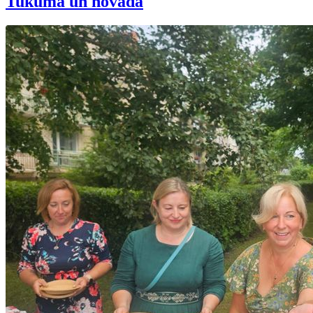
Tukumā un novadā