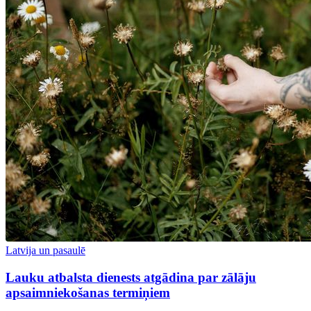
Latvija un pasaulē
Lauku atbalsta dienests atgādina par zālāju
apsaimniekošanas termiņiem