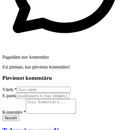
Pagaidām nav komentāru
Esi pirmais, kas pievieno komentāru!
Pievienot komentāru
Confirm your email address
Vārds *
E-pasts
Komentārs *
Nosūtīt