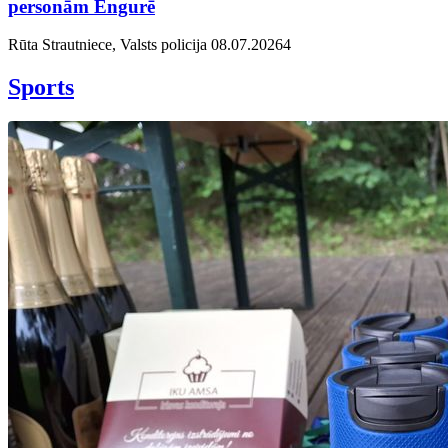
personām Engurē
Rūta Strautniece, Valsts policija
08.07.2026
4
Sports