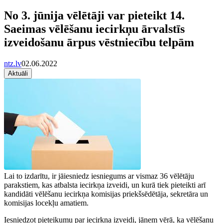
No 3. jūnija vēlētāji var pieteikt 14.
Saeimas vēlēšanu iecirkņu ārvalstīs
izveidošanu ārpus vēstniecību telpām
ntz.lv
02.06.2022
Aktuāli
Lai to izdarītu, ir jāiesniedz iesniegums ar vismaz 36 vēlētāju
parakstiem, kas atbalsta iecirkņa izveidi, un kurā tiek pieteikti arī
kandidāti vēlēšanu iecirkņa komisijas priekšsēdētāja, sekretāra un
komisijas locekļu amatiem.
Iesniedzot pieteikumu par iecirkņa izveidi, jāņem vērā, ka vēlēšanu