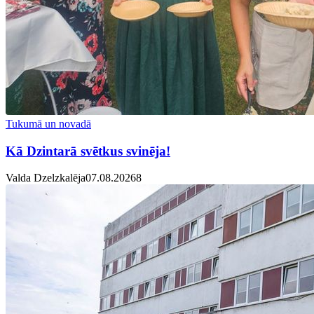
Tukumā un novadā
Kā Dzintarā svētkus svinēja!
Valda Dzelzkalēja
07.08.2026
8