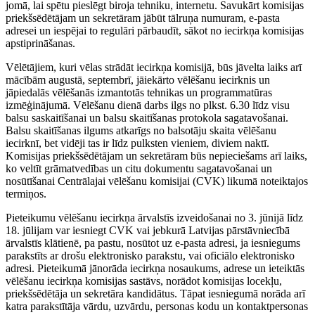
jomā, lai spētu pieslēgt biroja tehniku, internetu. Savukārt komisijas
priekšsēdētājam un sekretāram jābūt tālruņa numuram, e-pasta
adresei un iespējai to regulāri pārbaudīt, sākot no iecirkņa komisijas
apstiprināšanas.
Vēlētājiem, kuri vēlas strādāt iecirkņa komisijā, būs jāvelta laiks arī
mācībām augustā, septembrī, jāiekārto vēlēšanu iecirknis un
jāpiedalās vēlēšanās izmantotās tehnikas un programmatūras
izmēģinājumā. Vēlēšanu dienā darbs ilgs no plkst. 6.30 līdz visu
balsu saskaitīšanai un balsu skaitīšanas protokola sagatavošanai.
Balsu skaitīšanas ilgums atkarīgs no balsotāju skaita vēlēšanu
iecirknī, bet vidēji tas ir līdz pulksten vieniem, diviem naktī.
Komisijas priekšsēdētājam un sekretāram būs nepieciešams arī laiks,
ko veltīt grāmatvedības un citu dokumentu sagatavošanai un
nosūtīšanai Centrālajai vēlēšanu komisijai (CVK) likumā noteiktajos
termiņos.
Pieteikumu vēlēšanu iecirkņa ārvalstīs izveidošanai no 3. jūnijā līdz
18. jūlijam var iesniegt CVK vai jebkurā Latvijas pārstāvniecībā
ārvalstīs klātienē, pa pastu, nosūtot uz e-pasta adresi, ja iesniegums
parakstīts ar drošu elektronisko parakstu, vai oficiālo elektronisko
adresi. Pieteikumā jānorāda iecirkņa nosaukums, adrese un ieteiktās
vēlēšanu iecirkņa komisijas sastāvs, norādot komisijas locekļu,
priekšsēdētāja un sekretāra kandidātus. Tāpat iesniegumā norāda arī
katra parakstītāja vārdu, uzvārdu, personas kodu un kontaktpersonas