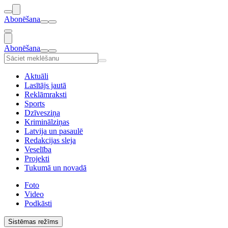
Abonēšana
Abonēšana
Aktuāli
Lasītājs jautā
Reklāmraksti
Sports
Dzīvesziņa
Kriminālziņas
Latvija un pasaulē
Redakcijas sleja
Veselība
Projekti
Tukumā un novadā
Foto
Video
Podkāsti
Sistēmas režīms