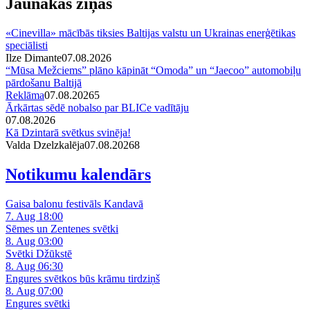
Jaunākās ziņas
«Cinevilla» mācībās tiksies Baltijas valstu un Ukrainas enerģētikas
speciālisti
Ilze Dimante
07.08.2026
“Mūsa Mežciems” plāno kāpināt “Omoda” un “Jaecoo” automobiļu
pārdošanu Baltijā
Reklāma
07.08.2026
5
Ārkārtas sēdē nobalso par BLICe vadītāju
07.08.2026
Kā Dzintarā svētkus svinēja!
Valda Dzelzkalēja
07.08.2026
8
Notikumu kalendārs
Gaisa balonu festivāls Kandavā
7. Aug 18:00
Sēmes un Zentenes svētki
8. Aug 03:00
Svētki Džūkstē
8. Aug 06:30
Engures svētkos būs krāmu tirdziņš
8. Aug 07:00
Engures svētki