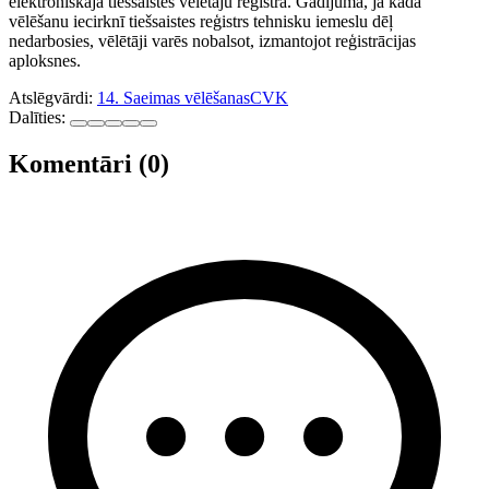
elektroniskajā tiešsaistes vēlētāju reģistrā. Gadījumā, ja kādā
vēlēšanu iecirknī tiešsaistes reģistrs tehnisku iemeslu dēļ
nedarbosies, vēlētāji varēs nobalsot, izmantojot reģistrācijas
aploksnes.
Atslēgvārdi:
14. Saeimas vēlēšanas
CVK
Dalīties:
Komentāri (0)