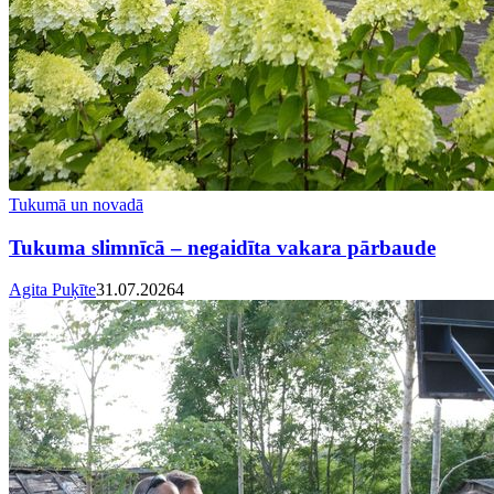
Tukumā un novadā
Tukuma slimnīcā – negaidīta vakara pārbaude
Agita Puķīte
31.07.2026
4