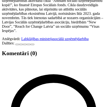
uzņēmējdarbības aktivitāšu cikla “Attīstām sociālo uzņēmējdarbību
kopā!”, ko finansē Eiropas Sociālais fonds. Cikla daudzveidīgās
aktivitātes, kas plānotas, lai stiprinātu un attīstītu sociālās
uzņēmējdarbības ekosistēmu Latvijā, norisināsies līdz 2023. gada
novembrim. Tās tiek īstenotas sadarbībā ar nozares organizācijām –
Latvijas Sociālās uzņēmējdarbības asociāciju, biedrībām “New
Door”, “Reach for Change Latvia” un sociālo uzņēmumu “Visas
Iespējas”.
Atslēgvārdi:
Labklājības ministrija
sociālā uzņēmējdarbība
Dalīties:
Komentāri (0)