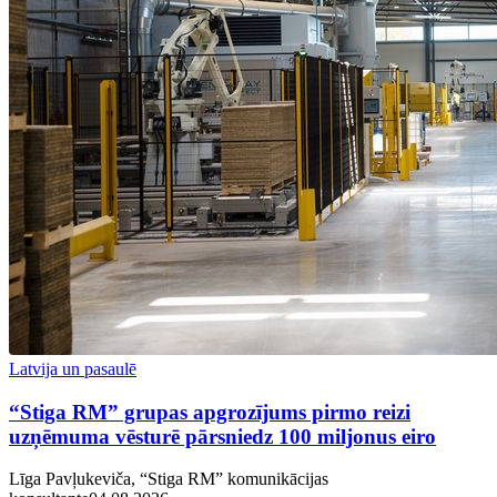
Latvija un pasaulē
“Stiga RM” grupas apgrozījums pirmo reizi
uzņēmuma vēsturē pārsniedz 100 miljonus eiro
Līga Pavļukeviča, “Stiga RM” komunikācijas