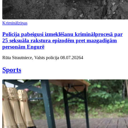
Kriminālziņas
Policija pabeigusi izmeklēšanu kriminālprocesā par
25 seksuāla rakstura epizodēm pret mazgadīgām
personām Engurē
Rūta Strautniece, Valsts policija
08.07.2026
4
Sports