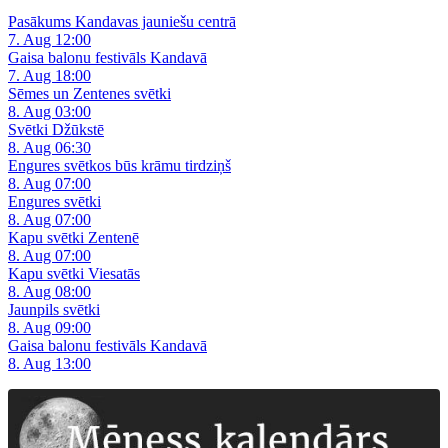
Pasākums Kandavas jauniešu centrā
7. Aug 12:00
Gaisa balonu festivāls Kandavā
7. Aug 18:00
Sēmes un Zentenes svētki
8. Aug 03:00
Svētki Džūkstē
8. Aug 06:30
Engures svētkos būs krāmu tirdziņš
8. Aug 07:00
Engures svētki
8. Aug 07:00
Kapu svētki Zentenē
8. Aug 07:00
Kapu svētki Viesatās
8. Aug 08:00
Jaunpils svētki
8. Aug 09:00
Gaisa balonu festivāls Kandavā
8. Aug 13:00