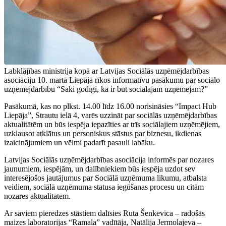
Labklājības ministrija kopā ar Latvijas Sociālās uzņēmējdarbības
asociāciju 10. martā Liepājā rīkos informatīvu pasākumu par sociālo
uzņēmējdarbību “Saki godīgi, kā ir būt sociālajam uzņēmējam?”
Pasākumā, kas no plkst. 14.00 līdz 16.00 norisināsies “Impact Hub
Liepāja”, Strautu ielā 4, varēs uzzināt par sociālās uzņēmējdarbības
aktualitātēm un būs iespēja iepazīties ar trīs sociālajiem uzņēmējiem,
uzklausot atklātus un personiskus stāstus par biznesu, ikdienas
izaicinājumiem un vēlmi padarīt pasauli labāku.
Latvijas Sociālās uzņēmējdarbības asociācija informēs par nozares
jaunumiem, iespējām, un dalībniekiem būs iespēja uzdot sev
interesējošos jautājumus par Sociālā uzņēmuma likumu, atbalsta
veidiem, sociālā uzņēmuma statusa iegūšanas procesu un citām
nozares aktualitātēm.
Ar saviem pieredzes stāstiem dalīsies Ruta Šenkevica – radošās
maizes laboratorijas “Ramala” vadītāja, Natālija Jermolajeva –