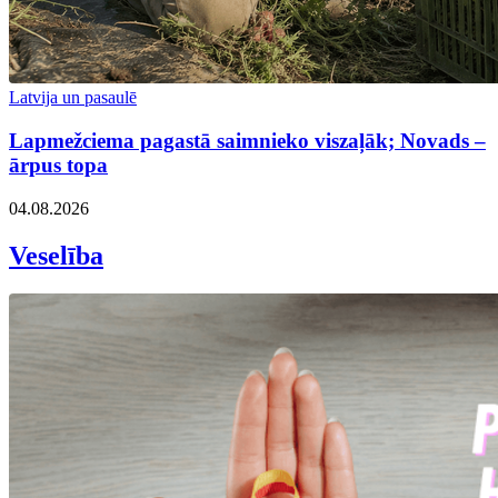
Latvija un pasaulē
Lapmežciema pagastā saimnieko viszaļāk; Novads –
ārpus topa
04.08.2026
Veselība