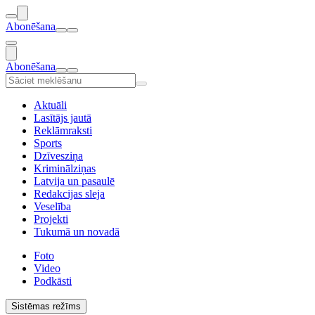
Abonēšana
Abonēšana
Aktuāli
Lasītājs jautā
Reklāmraksti
Sports
Dzīvesziņa
Kriminālziņas
Latvija un pasaulē
Redakcijas sleja
Veselība
Projekti
Tukumā un novadā
Foto
Video
Podkāsti
Sistēmas režīms