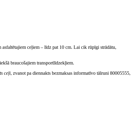
sfaltētajiem ceļiem – līdz pat 10 cm. Lai cik rūpīgi strādātu,
riekšā braucošajiem transportlīdzekļiem.
ts ceļi
, zvanot pa diennakts bezmaksas informatīvo tālruni 80005555,