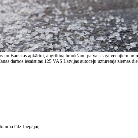
vas un Bauskas apkārtni, apgrūtina braukšanu pa valsts galvenajiem un r
šanas darbos iesaistītas 125 VAS Latvijas autoceļu uzturētājs ziemas die
ojuma līdz Liepājai;