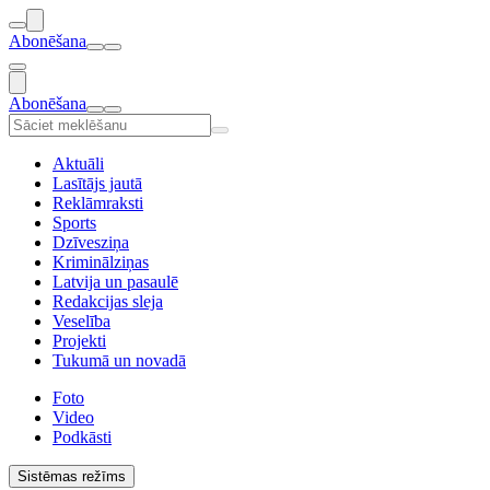
Abonēšana
Abonēšana
Aktuāli
Lasītājs jautā
Reklāmraksti
Sports
Dzīvesziņa
Kriminālziņas
Latvija un pasaulē
Redakcijas sleja
Veselība
Projekti
Tukumā un novadā
Foto
Video
Podkāsti
Sistēmas režīms