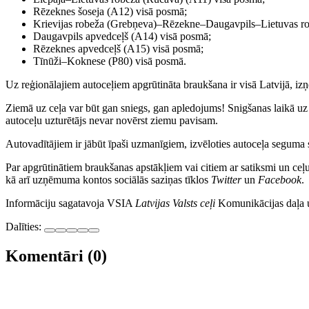
Rēzeknes šoseja (A12) visā posmā;
Krievijas robeža (Grebņeva)–Rēzekne–Daugavpils–Lietuvas r
Daugavpils apvedceļš (A14) visā posmā;
Rēzeknes apvedceļš (A15) visā posmā;
Tīnūži–Koknese (P80) visā posmā.
Uz reģionālajiem autoceļiem apgrūtināta braukšana ir visā Latvijā, iz
Ziemā uz ceļa var būt gan sniegs, gan apledojums! Snigšanas laikā uz 
autoceļu uzturētājs nevar novērst ziemu pavisam.
Autovadītājiem ir jābūt īpaši uzmanīgiem, izvēloties autoceļa seguma 
Par apgrūtinātiem braukšanas apstākļiem vai citiem ar satiksmi un ce
kā arī uzņēmuma kontos sociālās saziņas tīklos
Twitter
un
Facebook
.
Informāciju sagatavoja VSIA
Latvijas Valsts ceļi
Komunikācijas daļa u
Dalīties:
Komentāri (0)