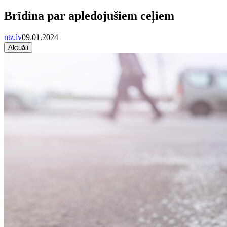
Brīdina par apledojušiem ceļiem
ntz.lv
09.01.2024
Aktuāli