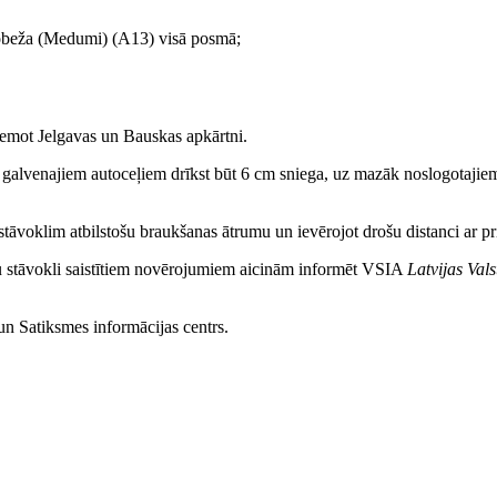
obeža (Medumi) (A13) visā posmā;
ņemot Jelgavas un Bauskas apkārtni.
galvenajiem autoceļiem drīkst būt 6 cm sniega, uz mazāk noslogotajiem a
stāvoklim atbilstošu braukšanas ātrumu un ievērojot drošu distanci ar p
ļu stāvokli saistītiem novērojumiem aicinām informēt VSIA
Latvijas Vals
n Satiksmes informācijas centrs.