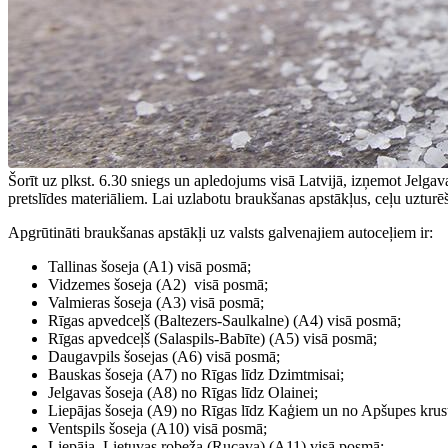
Šorīt uz plkst. 6.30 sniegs un apledojums visā Latvijā, izņemot Jelga
pretslīdes materiāliem. Lai uzlabotu braukšanas apstākļus, ceļu uzturē
Apgrūtināti braukšanas apstākļi uz valsts galvenajiem autoceļiem ir:
Tallinas šoseja (A1) visā posmā;
Vidzemes šoseja (A2) visā posmā;
Valmieras šoseja (A3) visā posmā;
Rīgas apvedceļš (Baltezers-Saulkalne) (A4) visā posmā;
Rīgas apvedceļš (Salaspils-Babīte) (A5) visā posmā;
Daugavpils šosejas (A6) visā posmā;
Bauskas šoseja (A7) no Rīgas līdz Dzimtmisai;
Jelgavas šoseja (A8) no Rīgas līdz Olainei;
Liepājas šoseja (A9) no Rīgas līdz Kaģiem un no Apšupes krust
Ventspils šoseja (A10) visā posmā;
Liepāja–Lietuvas robeža (Rucava) (A11) visā posmā;