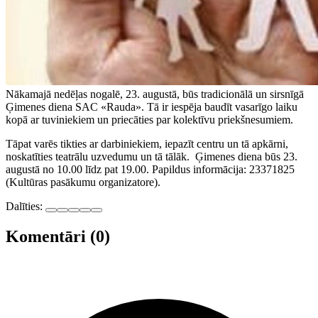
Nākamajā nedēļas nogalē, 23. augustā, būs tradicionālā un sirsnīgā
Ģimenes diena SAC «Rauda». Tā ir iespēja baudīt vasarīgo laiku
kopā ar tuviniekiem un priecāties par kolektīvu priekšnesumiem.
Tāpat varēs tikties ar darbiniekiem, iepazīt centru un tā apkārni,
noskatīties teatrālu uzvedumu un tā tālāk. Ģimenes diena būs 23.
augustā no 10.00 līdz pat 19.00. Papildus informācija: 23371825
(Kultūras pasākumu organizatore).
Dalīties:
Komentāri (0)