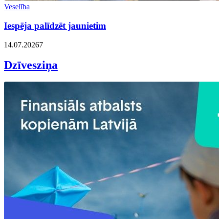
Veselība
Iespēja palīdzēt jaunietim
14.07.2026
7
Dzīvesziņa