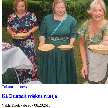
Tukumā un novadā
Kā Dzintarā svētkus svinēja!
Valda Dzelzkalēja
07.08.2026
1
8