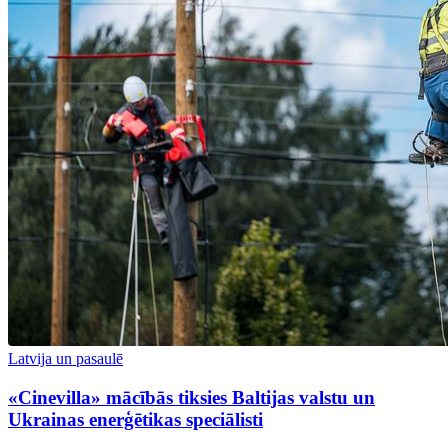
Latvija un pasaulē
«Cinevilla» mācībās tiksies Baltijas valstu un
Ukrainas enerģētikas speciālisti