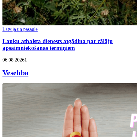
Latvija un pasaulē
Lauku atbalsta dienests atgādina par zālāju
apsaimniekošanas termiņiem
06.08.2026
1
Veselība