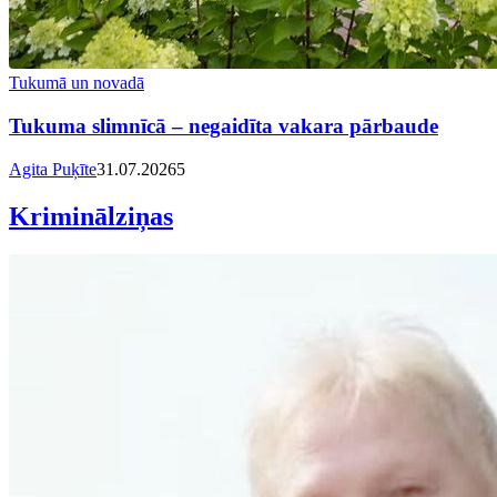
Tukumā un novadā
Tukuma slimnīcā – negaidīta vakara pārbaude
Agita Puķīte
31.07.2026
5
Kriminālziņas