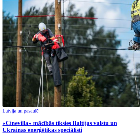
Latvija un pasaulē
«Cinevilla» mācībās tiksies Baltijas valstu un
Ukrainas enerģētikas speciālisti