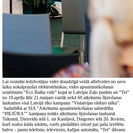
Lai rosinātu iedzīvotājus videi draudzīgā veidā atbrīvoties no savu
laiku nokalpojušas elektrotehnikas, vides apsaimniekošanas
uzņēmums “Eco Baltia vide” kopā ar Latvijas Zaļo punktu un “Tet”
no 19.aprīļa līdz 21.maijam vairāk nekā 60 atkritumu šķirošanas
laukumos visā Latvijā rīko kampaņu “Vislatvijas elektro talka”.
Sadarbībā ar SIA "Atkritumu apsaimniekošanas sabiedrība
"PIEJŪRA"" kampaņa notiks atkritumu šķirošanas laukumā
Tukumā, Dienvidu ielā 1, un Kandavā, Daigones ielā 20. Ikviens,
kurš nodos kādu iekārtu, varēs piedalīties izlozē par paša izvēlētu
balvu – jaunu telefonu, televizoru, kafijas automātu, “Tet” dāvanu