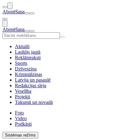
Abonēšana
Abonēšana
Aktuāli
Lasītājs jautā
Reklāmraksti
Sports
Dzīvesziņa
Kriminālziņas
Latvija un pasaulē
Redakcijas sleja
Veselība
Projekti
Tukumā un novadā
Foto
Video
Podkāsti
Sistēmas režīms