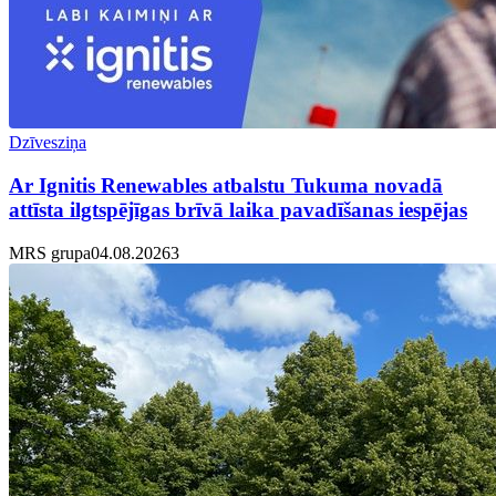
Dzīvesziņa
Ar Ignitis Renewables atbalstu Tukuma novadā
attīsta ilgtspējīgas brīvā laika pavadīšanas iespējas
MRS grupa
04.08.2026
3