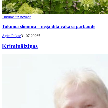
Tukumā un novadā
Tukuma slimnīcā – negaidīta vakara pārbaude
Agita Puķīte
31.07.2026
5
Kriminālziņas