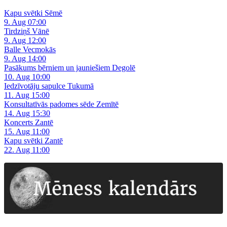
Kapu svētki Sēmē
9. Aug 07:00
Tirdziņš Vānē
9. Aug 12:00
Balle Vecmokās
9. Aug 14:00
Pasākums bērniem un jauniešiem Degolē
10. Aug 10:00
Iedzīvotāju sapulce Tukumā
11. Aug 15:00
Konsultatīvās padomes sēde Zemītē
14. Aug 15:30
Koncerts Zantē
15. Aug 11:00
Kapu svētki Zantē
22. Aug 11:00