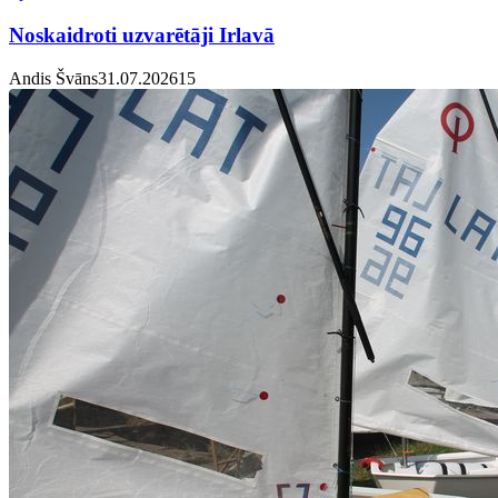
Noskaidroti uzvarētāji Irlavā
Andis Švāns
31.07.2026
1
5