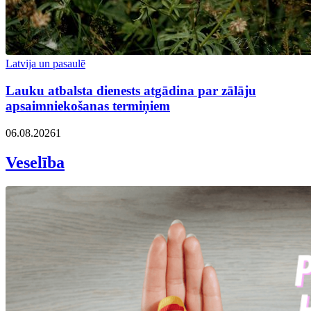
Latvija un pasaulē
Lauku atbalsta dienests atgādina par zālāju
apsaimniekošanas termiņiem
06.08.2026
1
Veselība