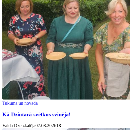
Tukumā un novadā
Kā Dzintarā svētkus svinēja!
Valda Dzelzkalēja
07.08.2026
1
8