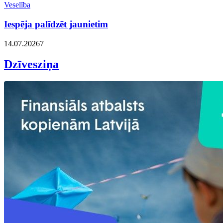
Veselība
Iespēja palīdzēt jaunietim
14.07.2026
7
Dzīvesziņa