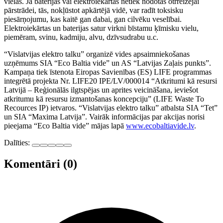
vielas. Ja baterijas vai elektroiekārtas netiek nodotas otrreizējai
pārstrādei, tās, nokļūstot apkārtējā vidē, var radīt toksisku
piesārņojumu, kas kaitē gan dabai, gan cilvēku veselībai.
Elektroiekārtas un baterijas satur virkni bīstamu ķīmisku vielu,
piemēram, svinu, kadmiju, alvu, dzīvsudrabu u.c.
“Vislatvijas elektro talku” organizē vides apsaimniekošanas
uzņēmums SIA “Eco Baltia vide” un AS “Latvijas Zaļais punkts”.
Kampaņa tiek īstenota Eiropas Savienības (ES) LIFE programmas
integrētā projekta Nr. LIFE20 IPE/LV/000014 “Atkritumi kā resursi
Latvijā – Reģionālās ilgtspējas un aprites veicināšana, ieviešot
atkritumu kā resursu izmantošanas koncepciju” (LIFE Waste To
Recources IP) ietvaros. “Vislatvijas elektro talku” atbalsta SIA “Tet”
un SIA “Maxima Latvija”. Vairāk informācijas par akcijas norisi
pieejama “Eco Baltia vide” mājas lapā
www.ecobaltiavide.lv
.
Dalīties:
Komentāri (0)