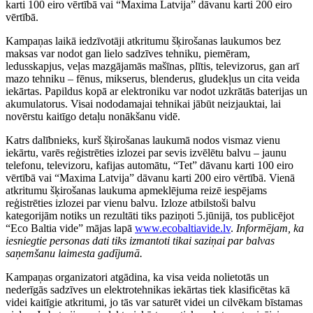
karti 100 eiro vērtībā vai “Maxima Latvija” dāvanu karti 200 eiro
vērtībā.
Kampaņas laikā iedzīvotāji atkritumu šķirošanas laukumos bez
maksas var nodot gan lielo sadzīves tehniku, piemēram,
ledusskapjus, veļas mazgājamās mašīnas, plītis, televizorus, gan arī
mazo tehniku – fēnus, mikserus, blenderus, gludekļus un cita veida
iekārtas. Papildus kopā ar elektroniku var nodot uzkrātās baterijas un
akumulatorus. Visai nododamajai tehnikai jābūt neizjauktai, lai
novērstu kaitīgo detaļu nonākšanu vidē.
Katrs dalībnieks, kurš šķirošanas laukumā nodos vismaz vienu
iekārtu, varēs reģistrēties izlozei par sevis izvēlētu balvu – jaunu
telefonu, televizoru, kafijas automātu, “Tet” dāvanu karti 100 eiro
vērtībā vai “Maxima Latvija” dāvanu karti 200 eiro vērtībā. Vienā
atkritumu šķirošanas laukuma apmeklējuma reizē iespējams
reģistrēties izlozei par vienu balvu. Izloze atbilstoši balvu
kategorijām notiks un rezultāti tiks paziņoti 5.jūnijā, tos publicējot
“Eco Baltia vide” mājas lapā
www.ecobaltiavide.lv
.
Informējam, ka
iesniegtie personas dati tiks izmantoti tikai saziņai par balvas
saņemšanu laimesta gadījumā.
Kampaņas organizatori atgādina, ka visa veida nolietotās un
nederīgās sadzīves un elektrotehnikas iekārtas tiek klasificētas kā
videi kaitīgie atkritumi, jo tās var saturēt videi un cilvēkam bīstamas