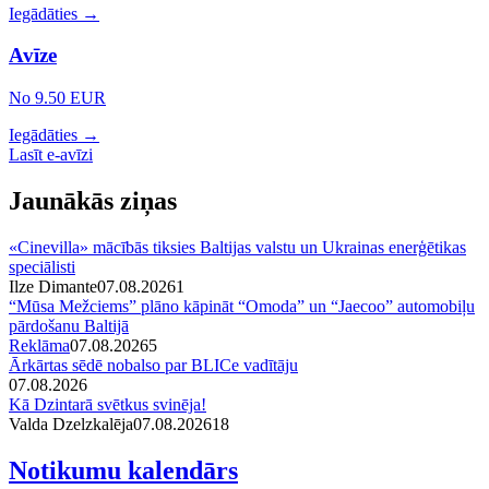
Iegādāties →
Avīze
No 9.50 EUR
Iegādāties →
Lasīt e-avīzi
Jaunākās ziņas
«Cinevilla» mācībās tiksies Baltijas valstu un Ukrainas enerģētikas
speciālisti
Ilze Dimante
07.08.2026
1
“Mūsa Mežciems” plāno kāpināt “Omoda” un “Jaecoo” automobiļu
pārdošanu Baltijā
Reklāma
07.08.2026
5
Ārkārtas sēdē nobalso par BLICe vadītāju
07.08.2026
Kā Dzintarā svētkus svinēja!
Valda Dzelzkalēja
07.08.2026
1
8
Notikumu kalendārs