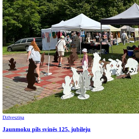
Dzīvesziņa
Jaunmoku pils svinēs 125. jubileju