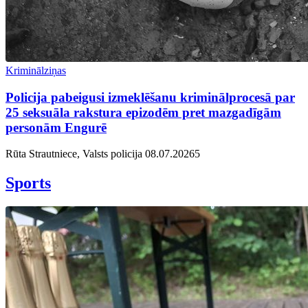
Kriminālziņas
Policija pabeigusi izmeklēšanu kriminālprocesā par
25 seksuāla rakstura epizodēm pret mazgadīgām
personām Engurē
Rūta Strautniece, Valsts policija
08.07.2026
5
Sports