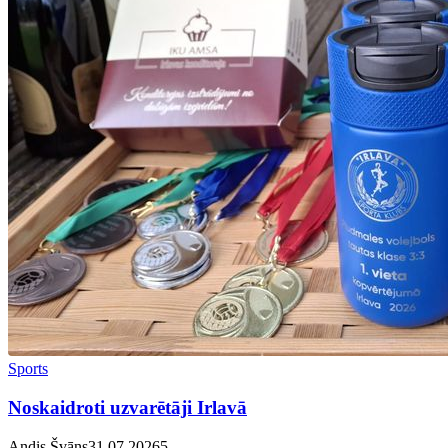
Sports
Noskaidroti uzvarētāji Irlavā
Andis Švāns
31.07.2026
5