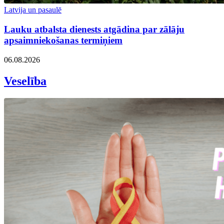
Latvija un pasaulē
Lauku atbalsta dienests atgādina par zālāju
apsaimniekošanas termiņiem
06.08.2026
Veselība