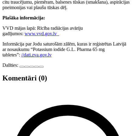
citu traucējumu, piemēram, balsenes tūskas (smakšana), aspirācijas
pneimonijas vai plaušu tūskas dēļ.
Plašāka informācija:
VVD mājas lapā: Rīcība radiācijas avāriju
gadījumos:
www.vvd.gov.lv
Informācija par Jodu saturošām zālēm, kuras ir reģistrētas Latvijā
ar nosaukumu “Potassium iodide G.L. Pharma 65 mg
tabletes”:
//dati.zva.gov.lv
Dalīties:
Komentāri (0)