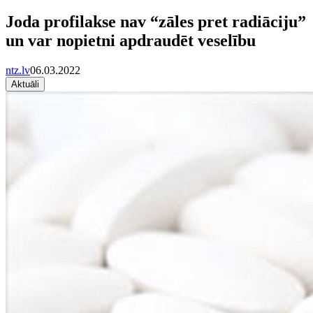
Joda profilakse nav “zāles pret radiāciju”
un var nopietni apdraudēt veselību
ntz.lv
06.03.2022
Aktuāli