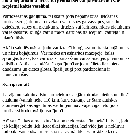
Joda nepamatota lietošana profilaksei vai pārdozēšana var
nopietni kaitēt veselībai!
Pārdozēšanas gadījumā, tai skaitā joda nepamatotas lietošanas
profilaksei gadījumā, cilvēkam var rasties galvassāpes, siekalu
dziedzeru sāpes un pietūkums, drudzis vai laringīts, rīkles pietūkums
vai iekaisums, kuņģa zarnu trakta darbības traucējumi, caureja un
plaušu tūska.
Akūta saindēšanās ar jodu var izraisīt kuņģa-zarnu trakta bojājumus
un nieru bojājumus. Var rasties arī asinsrites mazspēja, balss
spraugas tūska, kas var izraisīt smakšanu vai aspirācijas pneimonijas
attīstību. Akūtas saindēšanās gadījumā ar jodu jālieto liels piena
daudzums un cietes gļotas. Īpaši jutīgi pret pārdozēšanu ir
jaundzimušie.
Svarīgi zināt!
Latvija no kaimiņvalstu atomelektrostacijām atrodas pietiekami lielā
attālumā (vairāk nekā 110 km), kurā saskaņā ar Starptautiskās
atomenerģētikas aģentūras vadlīnijām nav vajadzīgs lietot joda
profilaksi kodolavāriju gadījumā.
Arī valstīs, kas atrodas tuvāk atomelektrostacijām nekā Latvija, jodu
jeb kālija jodīdu liek lietot tikai situācijās, kad vidē jau ir nokļuvis
radioaktīvais jods, un preparāts aizsargā tikai vairogdziedzeri.