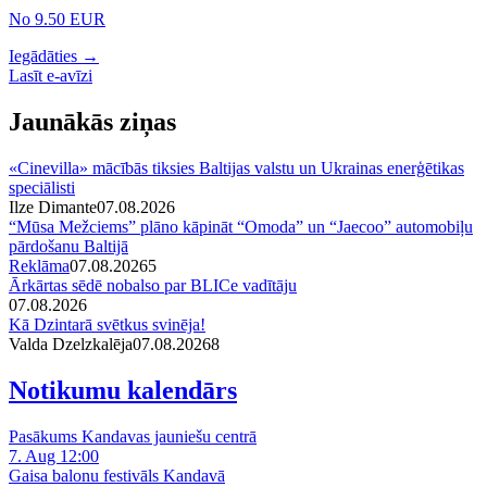
No 9.50 EUR
Iegādāties →
Lasīt e-avīzi
Jaunākās ziņas
«Cinevilla» mācībās tiksies Baltijas valstu un Ukrainas enerģētikas
speciālisti
Ilze Dimante
07.08.2026
“Mūsa Mežciems” plāno kāpināt “Omoda” un “Jaecoo” automobiļu
pārdošanu Baltijā
Reklāma
07.08.2026
5
Ārkārtas sēdē nobalso par BLICe vadītāju
07.08.2026
Kā Dzintarā svētkus svinēja!
Valda Dzelzkalēja
07.08.2026
8
Notikumu kalendārs
Pasākums Kandavas jauniešu centrā
7. Aug 12:00
Gaisa balonu festivāls Kandavā