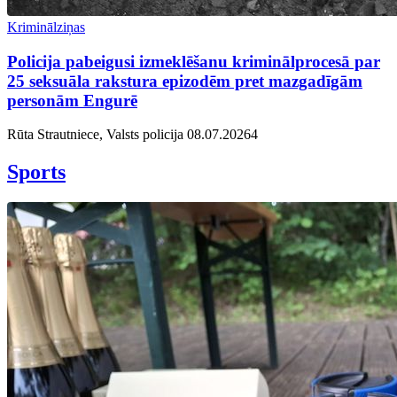
Kriminālziņas
Policija pabeigusi izmeklēšanu kriminālprocesā par
25 seksuāla rakstura epizodēm pret mazgadīgām
personām Engurē
Rūta Strautniece, Valsts policija
08.07.2026
4
Sports