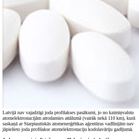
Latvijā nav vajadzīgi joda profilakses pasākumi, jo no kaimiņvalstu
atomelektrostacijām atrodamies attālumā (vairāk nekā 110 km), kurā
saskaņā ar Starptautiskās atomenerģētikas aģentūras vadlīnijām nav
jāpielieto joda profilakse atomelektrostaciju kodolavāriju gadījumā.