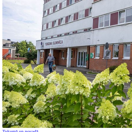
Tukumā un novadā