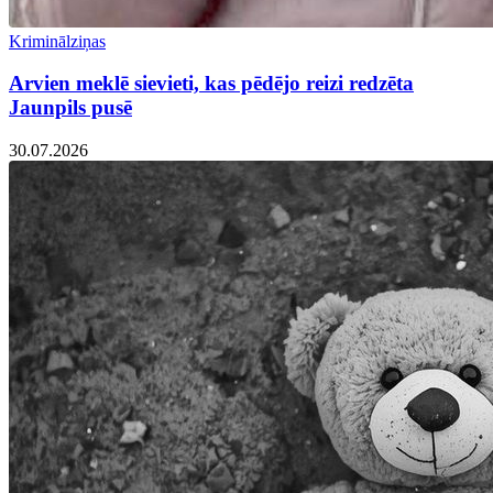
Kriminālziņas
Arvien meklē sievieti, kas pēdējo reizi redzēta
Jaunpils pusē
30.07.2026