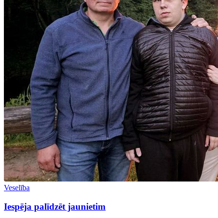
Veselība
Iespēja palīdzēt jaunietim