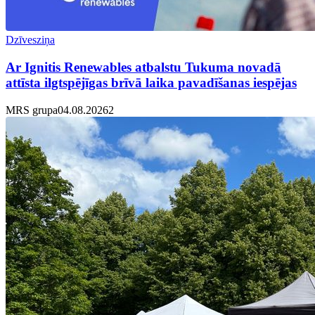
Dzīvesziņa
Ar Ignitis Renewables atbalstu Tukuma novadā
attīsta ilgtspējīgas brīvā laika pavadīšanas iespējas
MRS grupa
04.08.2026
2