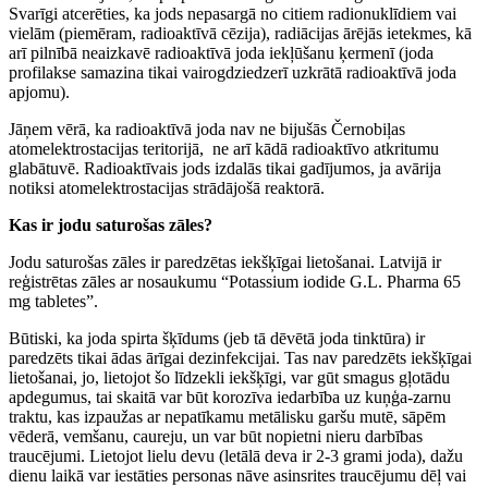
Svarīgi atcerēties, ka jods nepasargā no citiem radionuklīdiem vai
vielām (piemēram, radioaktīvā cēzija), radiācijas ārējās ietekmes, kā
arī pilnībā neaizkavē radioaktīvā joda iekļūšanu ķermenī (joda
profilakse samazina tikai vairogdziedzerī uzkrātā radioaktīvā joda
apjomu).
Jāņem vērā, ka radioaktīvā joda nav ne bijušās Černobiļas
atomelektrostacijas teritorijā, ne arī kādā radioaktīvo atkritumu
glabātuvē. Radioaktīvais jods izdalās tikai gadījumos, ja avārija
notiksi atomelektrostacijas strādājošā reaktorā.
Kas ir jodu saturošas zāles?
Jodu saturošas zāles ir paredzētas iekšķīgai lietošanai. Latvijā ir
reģistrētas zāles ar nosaukumu “Potassium iodide G.L. Pharma 65
mg tabletes”.
Būtiski, ka joda spirta šķīdums (jeb tā dēvētā joda tinktūra) ir
paredzēts tikai ādas ārīgai dezinfekcijai. Tas nav paredzēts iekšķīgai
lietošanai, jo, lietojot šo līdzekli iekšķīgi, var gūt smagus gļotādu
apdegumus, tai skaitā var būt korozīva iedarbība uz kuņģa-zarnu
traktu, kas izpaužas ar nepatīkamu metālisku garšu mutē, sāpēm
vēderā, vemšanu, caureju, un var būt nopietni nieru darbības
traucējumi. Lietojot lielu devu (letālā deva ir 2-3 grami joda), dažu
dienu laikā var iestāties personas nāve asinsrites traucējumu dēļ vai