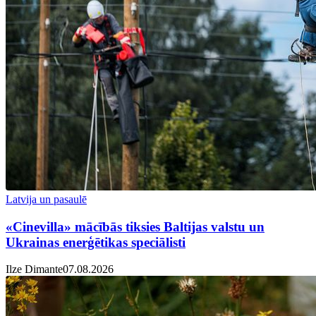
Latvija un pasaulē
«Cinevilla» mācībās tiksies Baltijas valstu un
Ukrainas enerģētikas speciālisti
Ilze Dimante
07.08.2026