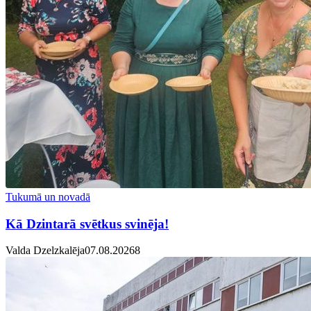
Tukumā un novadā
Kā Dzintarā svētkus svinēja!
Valda Dzelzkalēja
07.08.2026
8