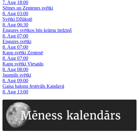
7. Aug 18:00
Sēmes un Zentenes svētki
8. Aug 03:00
Svētki Džūkstē
8. Aug 06:30
Engures svētkos būs krāmu tirdziņš
8. Aug 07:00
Engures svētki
8. Aug 07:00
Kapu svētki Zentenē
8. Aug 07:00
Kapu svētki Viesatās
8. Aug 08:00
Jaunpils svētki
8. Aug 09:00
Gaisa balonu festivāls Kandavā
8. Aug 13:00