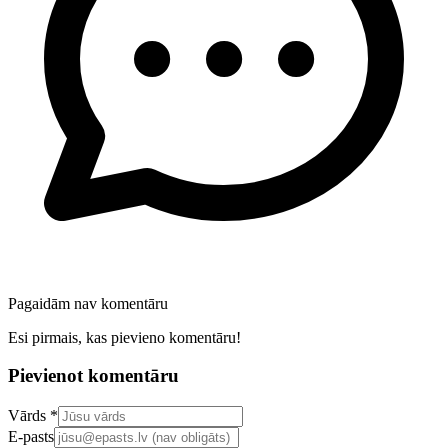
Pagaidām nav komentāru
Esi pirmais, kas pievieno komentāru!
Pievienot komentāru
Confirm your email address
Vārds *
E-pasts