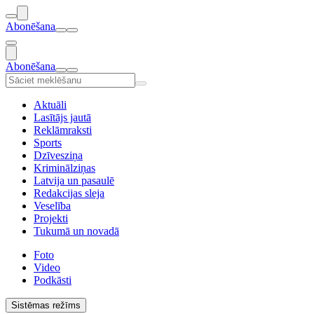
Abonēšana
Abonēšana
Aktuāli
Lasītājs jautā
Reklāmraksti
Sports
Dzīvesziņa
Kriminālziņas
Latvija un pasaulē
Redakcijas sleja
Veselība
Projekti
Tukumā un novadā
Foto
Video
Podkāsti
Sistēmas režīms