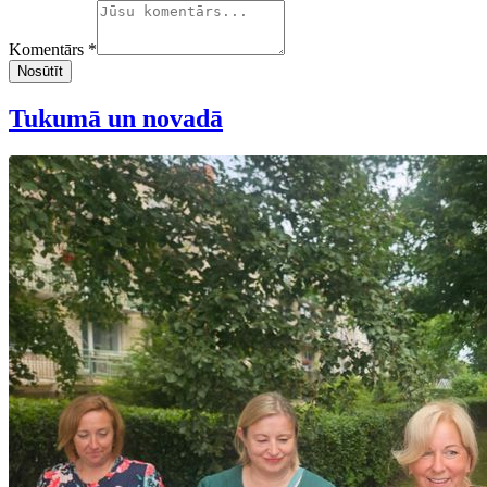
Komentārs *
Nosūtīt
Tukumā un novadā