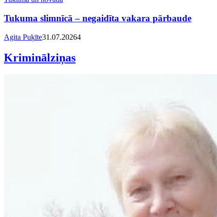
Tukuma slimnīcā – negaidīta vakara pārbaude
Agita Puķīte
31.07.2026
4
Kriminālziņas