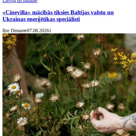
Latvija un pasaulē
«Cinevilla» mācībās tiksies Baltijas valstu un
Ukrainas enerģētikas speciālisti
Ilze Dimante
07.08.2026
1