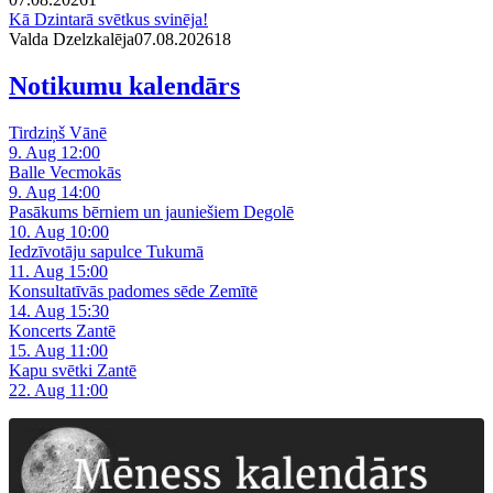
Kā Dzintarā svētkus svinēja!
Valda Dzelzkalēja
07.08.2026
1
8
Notikumu kalendārs
Tirdziņš Vānē
9. Aug 12:00
Balle Vecmokās
9. Aug 14:00
Pasākums bērniem un jauniešiem Degolē
10. Aug 10:00
Iedzīvotāju sapulce Tukumā
11. Aug 15:00
Konsultatīvās padomes sēde Zemītē
14. Aug 15:30
Koncerts Zantē
15. Aug 11:00
Kapu svētki Zantē
22. Aug 11:00