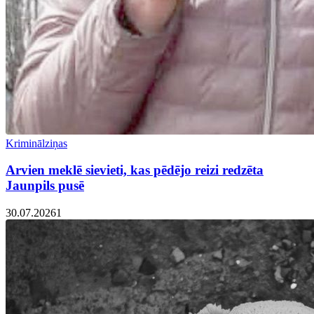
Kriminālziņas
Arvien meklē sievieti, kas pēdējo reizi redzēta
Jaunpils pusē
30.07.2026
1