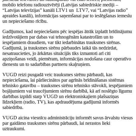
mobilo telefonu radiouztvērēji (Latvijas sabiedriskie mediji –
“Latvijas televīzijas” kanāli LTV1 un LTV7, vai “Latvijas radio”
apraides kanāli), informācijas saņemšanai par to ieslēgšanas iemeslu
un nepieciešamo rīcību.
Gadījumos, kad nepieciešams pēc iespējas ātrāk izplatīt brīdinājumu
iedzīvotājiem par dabas vai tehnogēnām katastrofām un to
iespējamiem draudiem, var tikt iedarbinātas trauksmes sirēnas.
Gadījumā, ja trauksmes sirēnu pārbaudes laikā tās nedzirdat,
nesatraucieties, jo ārkārtas situācijās tiks izmantoti arī citi
apziņošanas veidi, piemēram, informācijas nodošana caur operatīvo
dienestu un to sadarbības partneru skaļruņiem.
VUGD reizi pusgadā veic trauksmes sirēnu pārbaudi, kas
nepieciešama, lai pārliecinātos par agrīnās brīdināšanas sistēmas
tehnisko gatavību – trauksmes sirēnu tehnisko stāvokli, iespējamiem
bojājumiem vai traucējumiem sirēnu darbībā, kā arī noslēgto līgumu
darbības izpildi starp VUGD un elektroniskajiem plašsaziņas
līdzekļiem (radio, TV), kas apdraudējuma gadījumā informēs
sabiedrību.
VUGD aicina viesnīcu administrāciju informēt savus ārvalstu viesus
par gaidāmo trauksmes sirēnu pārbaudi, lai nerastos lieki
uztraukumi.