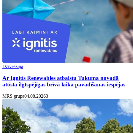
Dzīvesziņa
Ar Ignitis Renewables atbalstu Tukuma novadā
attīsta ilgtspējīgas brīvā laika pavadīšanas iespējas
MRS grupa
04.08.2026
3