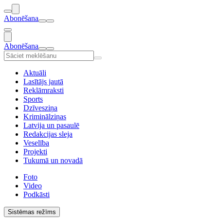
Abonēšana
Abonēšana
Aktuāli
Lasītājs jautā
Reklāmraksti
Sports
Dzīvesziņa
Kriminālziņas
Latvija un pasaulē
Redakcijas sleja
Veselība
Projekti
Tukumā un novadā
Foto
Video
Podkāsti
Sistēmas režīms