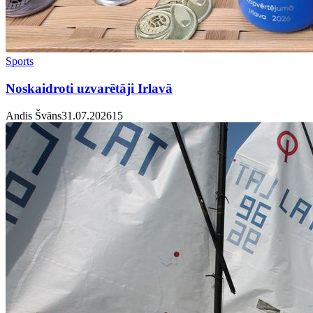
Sports
Noskaidroti uzvarētāji Irlavā
Andis Švāns
31.07.2026
1
5