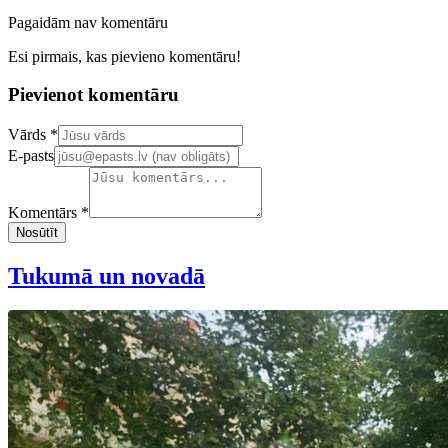
Pagaidām nav komentāru
Esi pirmais, kas pievieno komentāru!
Pievienot komentāru
Confirm your email address
Vārds *
E-pasts
Komentārs *
Nosūtīt
Tukumā un novadā