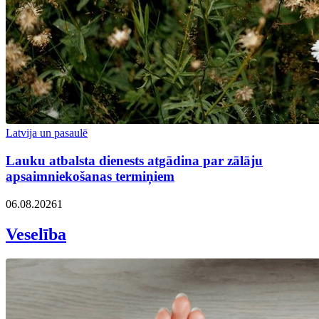
Latvija un pasaulē
Lauku atbalsta dienests atgādina par zālāju
apsaimniekošanas termiņiem
06.08.2026
1
Veselība