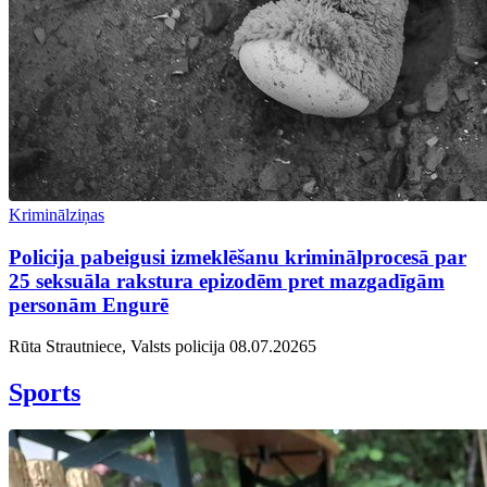
Kriminālziņas
Policija pabeigusi izmeklēšanu kriminālprocesā par
25 seksuāla rakstura epizodēm pret mazgadīgām
personām Engurē
Rūta Strautniece, Valsts policija
08.07.2026
5
Sports