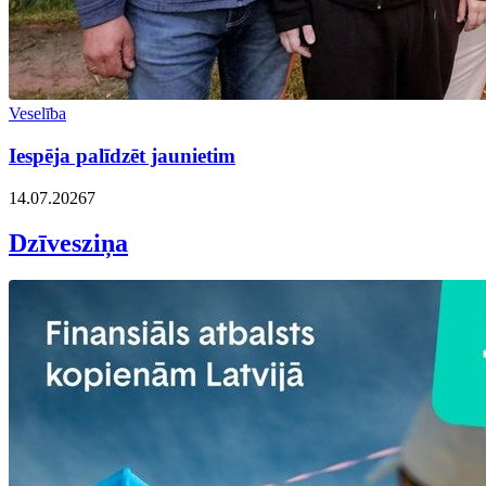
Veselība
Iespēja palīdzēt jaunietim
14.07.2026
7
Dzīvesziņa