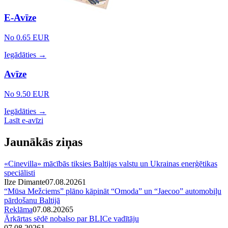
E-Avīze
No 0.65 EUR
Iegādāties →
Avīze
No 9.50 EUR
Iegādāties →
Lasīt e-avīzi
Jaunākās ziņas
«Cinevilla» mācībās tiksies Baltijas valstu un Ukrainas enerģētikas
speciālisti
Ilze Dimante
07.08.2026
1
“Mūsa Mežciems” plāno kāpināt “Omoda” un “Jaecoo” automobiļu
pārdošanu Baltijā
Reklāma
07.08.2026
5
Ārkārtas sēdē nobalso par BLICe vadītāju
07.08.2026
1