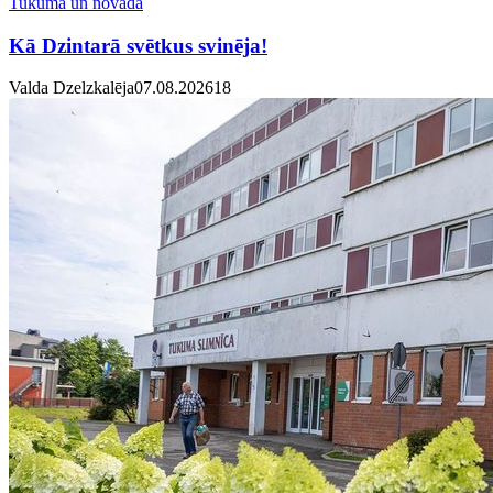
Tukumā un novadā
Kā Dzintarā svētkus svinēja!
Valda Dzelzkalēja
07.08.2026
1
8