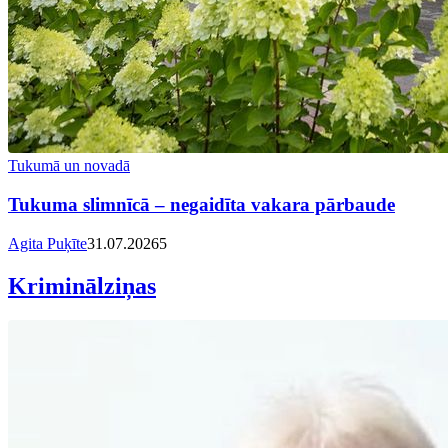
Tukumā un novadā
Tukuma slimnīcā – negaidīta vakara pārbaude
Agita Puķīte
31.07.2026
5
Kriminālziņas