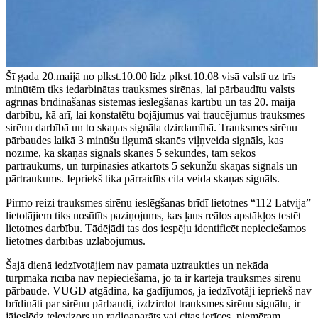
Šī gada 20.maijā no plkst.10.00 līdz plkst.10.08 visā valstī uz trīs
minūtēm tiks iedarbinātas trauksmes sirēnas, lai pārbaudītu valsts
agrīnās brīdināšanas sistēmas ieslēgšanas kārtību un tās 20. maijā
darbību, kā arī, lai konstatētu bojājumus vai traucējumus trauksmes
sirēnu darbībā un to skaņas signāla dzirdamībā. Trauksmes sirēnu
pārbaudes laikā 3 minūšu ilgumā skanēs viļņveida signāls, kas
nozīmē, ka skaņas signāls skanēs 5 sekundes, tam sekos
pārtraukums, un turpināsies atkārtots 5 sekunžu skaņas signāls un
pārtraukums. Iepriekš tika pārraidīts cita veida skaņas signāls.
Pirmo reizi trauksmes sirēnu ieslēgšanas brīdī lietotnes “112 Latvija”
lietotājiem tiks nosūtīts paziņojums, kas ļaus reālos apstākļos testēt
lietotnes darbību. Tādējādi tas dos iespēju identificēt nepieciešamos
lietotnes darbības uzlabojumus.
Šajā dienā iedzīvotājiem nav pamata uztraukties un nekāda
turpmākā rīcība nav nepieciešama, jo tā ir kārtējā trauksmes sirēnu
pārbaude. VUGD atgādina, ka gadījumos, ja iedzīvotāji iepriekš nav
brīdināti par sirēnu pārbaudi, izdzirdot trauksmes sirēnu signālu, ir
jāieslēdz televizors un radioaparāts vai citas ierīces, piemēram,