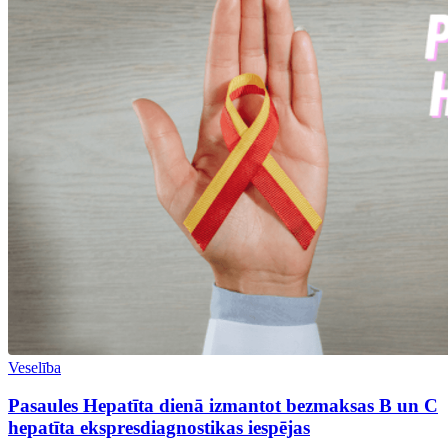
Veselība
Pasaules Hepatīta dienā izmantot bezmaksas B un C
hepatīta ekspresdiagnostikas iespējas