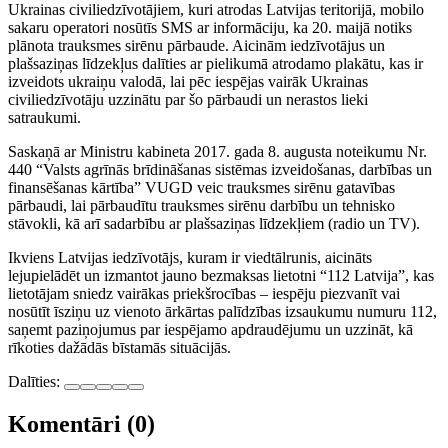
Ukrainas civiliedzīvotājiem, kuri atrodas Latvijas teritorijā, mobilo
sakaru operatori nosūtīs SMS ar informāciju, ka 20. maijā notiks
plānota trauksmes sirēnu pārbaude. Aicinām iedzīvotājus un
plašsaziņas līdzekļus dalīties ar pielikumā atrodamo plakātu, kas ir
izveidots ukraiņu valodā, lai pēc iespējas vairāk Ukrainas
civiliedzīvotāju uzzinātu par šo pārbaudi un nerastos lieki
satraukumi.
Saskaņā ar Ministru kabineta 2017. gada 8. augusta noteikumu Nr.
440 “Valsts agrīnās brīdināšanas sistēmas izveidošanas, darbības un
finansēšanas kārtība” VUGD veic trauksmes sirēnu gatavības
pārbaudi, lai pārbaudītu trauksmes sirēnu darbību un tehnisko
stāvokli, kā arī sadarbību ar plašsaziņas līdzekļiem (radio un TV).
Ikviens Latvijas iedzīvotājs, kuram ir viedtālrunis, aicināts
lejupielādēt un izmantot jauno bezmaksas lietotni “112 Latvija”, kas
lietotājam sniedz vairākas priekšrocības – iespēju piezvanīt vai
nosūtīt īsziņu uz vienoto ārkārtas palīdzības izsaukumu numuru 112,
saņemt paziņojumus par iespējamo apdraudējumu un uzzināt, kā
rīkoties dažādās bīstamās situācijās.
Dalīties:
Komentāri (0)