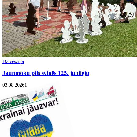
Dzīvesziņa
Jaunmoku pils svinēs 125. jubileju
03.08.2026
1