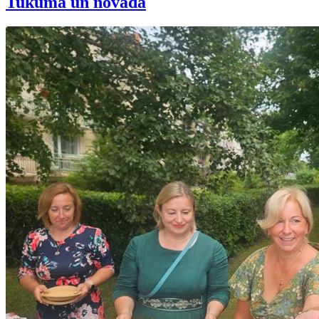
Tukumā un novadā