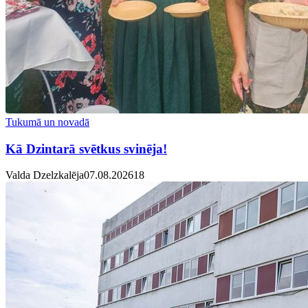
Tukumā un novadā
Kā Dzintarā svētkus svinēja!
Valda Dzelzkalēja
07.08.2026
1
8