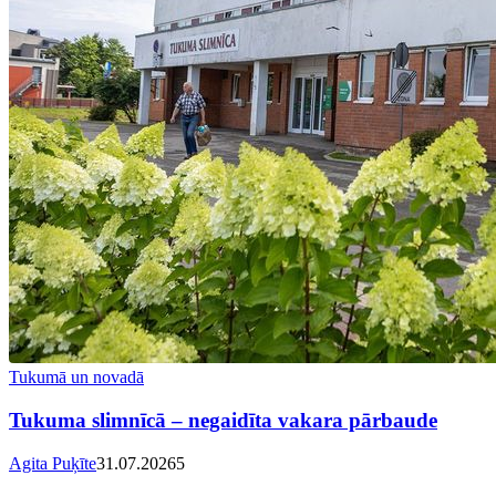
Tukumā un novadā
Tukuma slimnīcā – negaidīta vakara pārbaude
Agita Puķīte
31.07.2026
5