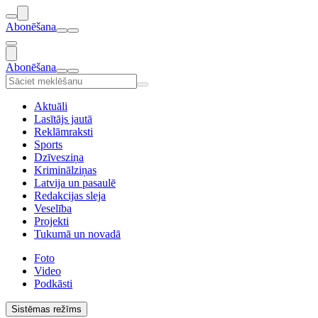
Abonēšana
Abonēšana
Aktuāli
Lasītājs jautā
Reklāmraksti
Sports
Dzīvesziņa
Kriminālziņas
Latvija un pasaulē
Redakcijas sleja
Veselība
Projekti
Tukumā un novadā
Foto
Video
Podkāsti
Sistēmas režīms