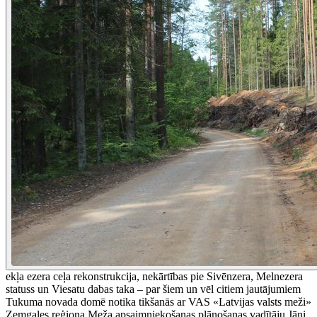
ekļa ezera ceļa rekonstrukcija, nekārtības pie Sivēnzera, Melnezera
statuss un Viesatu dabas taka – par šiem un vēl citiem jautājumiem
Tukuma novada domē notika tikšanās ar VAS «Latvijas valsts meži»
Zemgales reģiona Meža apsaimniekošanas plānošanas vadītāju Jāni