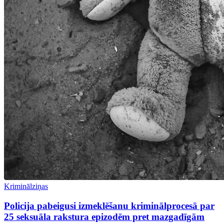
Kriminālziņas
Policija pabeigusi izmeklēšanu kriminālprocesā par
25 seksuāla rakstura epizodēm pret mazgadīgām