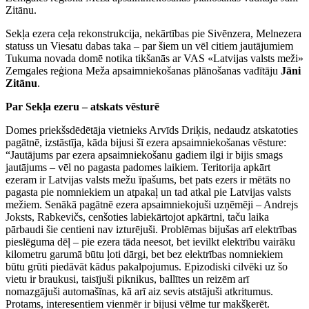
Zitānu.
Sekļa ezera ceļa rekonstrukcija, nekārtības pie Sivēnzera, Melnezera
statuss un Viesatu dabas taka – par šiem un vēl citiem jautājumiem
Tukuma novada domē notika tikšanās ar VAS «Latvijas valsts meži»
Zemgales reģiona Meža apsaimniekošanas plānošanas vadītāju
Jāni
Zitānu
.
Par Sekļa ezeru – atskats vēsturē
Domes priekšsdēdētāja vietnieks Arvīds Driķis, nedaudz atskatoties
pagātnē, izstāstīja, kāda bijusi šī ezera apsaimniekošanas vēsture:
“Jautājums par ezera apsaimniekošanu gadiem ilgi ir bijis smags
jautājums – vēl no pagasta padomes laikiem. Teritorija apkārt
ezeram ir Latvijas valsts mežu īpašums, bet pats ezers ir mētāts no
pagasta pie nomniekiem un atpakaļ un tad atkal pie Latvijas valsts
mežiem. Senākā pagātnē ezera apsaimniekojuši uzņēmēji – Andrejs
Joksts, Rabkevičs, cenšoties labiekārtojot apkārtni, taču laika
pārbaudi šie centieni nav izturējuši. Problēmas bijušas arī elektrības
pieslēguma dēļ – pie ezera tāda neesot, bet ievilkt elektrību vairāku
kilometru garumā būtu ļoti dārgi, bet bez elektrības nomniekiem
būtu grūti piedāvāt kādus pakalpojumus. Epizodiski cilvēki uz šo
vietu ir braukusi, taisījuši piknikus, ballītes un reizēm arī
nomazgājuši automašīnas, kā arī aiz sevis atstājuši atkritumus.
Protams, interesentiem vienmēr ir bijusi vēlme tur makšķerēt.