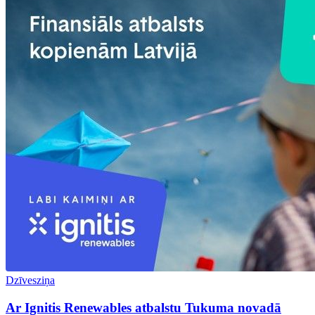
Dzīvesziņa
Ar Ignitis Renewables atbalstu Tukuma novadā