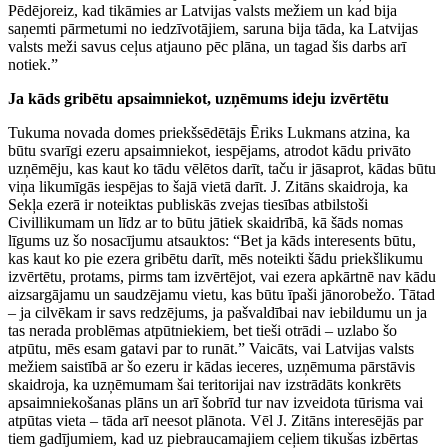
Pēdējoreiz, kad tikāmies ar Latvijas valsts mežiem un kad bija
saņemti pārmetumi no iedzīvotājiem, saruna bija tāda, ka Latvijas
valsts meži savus ceļus atjauno pēc plāna, un tagad šis darbs arī
notiek.”
Ja kāds gribētu apsaimniekot, uzņēmums ideju izvērtētu
Tukuma novada domes priekšsēdētājs Ēriks Lukmans atzina, ka
būtu svarīgi ezeru apsaimniekot, iespējams, atrodot kādu privāto
uzņēmēju, kas kaut ko tādu vēlētos darīt, taču ir jāsaprot, kādas būtu
viņa likumīgās iespējas to šajā vietā darīt. J. Zitāns skaidroja, ka
Sekļa ezerā ir noteiktas publiskās zvejas tiesības atbilstoši
Civillikumam un līdz ar to būtu jātiek skaidrībā, kā šāds nomas
līgums uz šo nosacījumu atsauktos: “Bet ja kāds interesents būtu,
kas kaut ko pie ezera gribētu darīt, mēs noteikti šādu priekšlikumu
izvērtētu, protams, pirms tam izvērtējot, vai ezera apkārtnē nav kādu
aizsargājamu un saudzējamu vietu, kas būtu īpaši jānorobežo. Tātad
– ja cilvēkam ir savs redzējums, ja pašvaldībai nav iebildumu un ja
tas nerada problēmas atpūtniekiem, bet tieši otrādi – uzlabo šo
atpūtu, mēs esam gatavi par to runāt.” Vaicāts, vai Latvijas valsts
mežiem saistībā ar šo ezeru ir kādas ieceres, uzņēmuma pārstāvis
skaidroja, ka uzņēmumam šai teritorijai nav izstrādāts konkrēts
apsaimniekošanas plāns un arī šobrīd tur nav izveidota tūrisma vai
atpūtas vieta – tāda arī neesot plānota. Vēl J. Zitāns interesējās par
tiem gadījumiem, kad uz piebraucamajiem ceļiem tikušas izbērtas