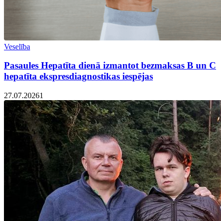
Veselība
Pasaules Hepatīta dienā izmantot bezmaksas B un C
hepatīta ekspresdiagnostikas iespējas
27.07.2026
1