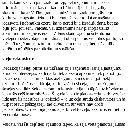
smilts kaudzes vai pat izrakti grāvji, bet uzņēmumam neesot
informācijas par to, kas un kad to būtu darījis. L. Legzdiņa
skaidroja, ka ar šādām grants kaudzēm un izraktiem grāvjiem
kādreizējie apsaimniekotāji bija cīnījušies ar to, lai ar mašīnām
iedzīvotāji nebrauktu ezerā, kā to nereti bija ieraduši darīt, bet tas
bijis ļoti, ļoti sen. Vaicāts, vai uzņēmums nav plānojis uzlikt
atkritumu urnas pie ezera, J. Zitāns skaidroja – ja šī teritorija
vietējiem iedzīvotājiem ir aktuāla, tad iespējams vienoties par to, ka
mēs kā uzņēmums uzturam piebraucamos ceļus, bet pašvaldība
varētu parūpēties par atkritumu savākšanu.
Ceļu rekonstruē
Redakcija neilgi pirms šis tikšanās bija saņēmusi lasītāja jautājumu,
kurā tas interesējas, kādi darbi Sekļa ezera apkaimē tiek plānoti, jo
uzsāktie rakšanas un izliktas aizlieguma zīmes neļaujot piekļūt
ezeram. J. Zitāns skaidroja, ka ir uzsākta šī ceļa, kas no Engures
šosejas ved līdz Sekļa ezeram, rekonstrukcija un tāpēc uz būvdarbu
laiku šis ceļš ir norobežots. Šī gada laikā ir plānots ceļu pārbūvēt, bet
līdz tam šīs neērtības ir jāpiecieš – ja uz ceļa strādā ekskavators un ja
turpat brauc pašizgāzēji, tad cilvēkam tur vairs nav droši
pārvietoties. Un vēl bija plānots pārbūvēt to ceļu, kas uz ezeru iet no
Vecmoku puses.
Vaicāts, vai šīs ceļš tiek atjaunots tāpēc, ka šajā vietā plānotas jaunas