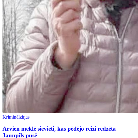
Kriminālziņas
Arvien meklē sievieti, kas pēdējo reizi redzēta
Jaunpils pusē