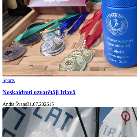
Sports
Noskaidroti uzvarētāji Irlavā
Andis Švāns
31.07.2026
1
5