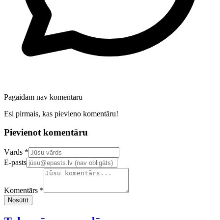
Pagaidām nav komentāru
Esi pirmais, kas pievieno komentāru!
Pievienot komentāru
Confirm your email address
Vārds *
E-pasts
Komentārs *
Nosūtīt