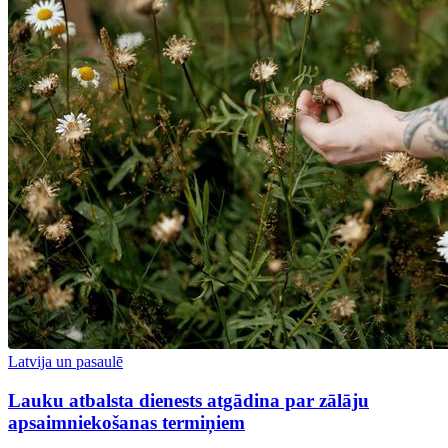
Latvija un pasaulē
Lauku atbalsta dienests atgādina par zālāju
apsaimniekošanas termiņiem