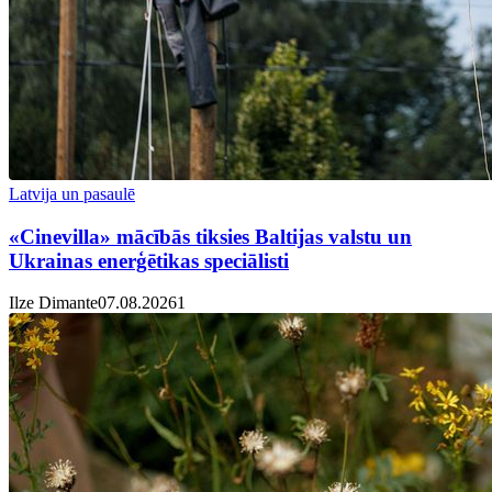
Latvija un pasaulē
«Cinevilla» mācībās tiksies Baltijas valstu un
Ukrainas enerģētikas speciālisti
Ilze Dimante
07.08.2026
1