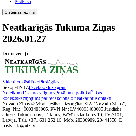
Podkāsti
Sistēmas režīms
Neatkarīgās Tukuma Ziņas
2026.01.27
Demo versija
Video
Podkāsti
Foto
Pieslēgties
Sekojiet NTZ
Facebook
Instagram
Noteikumi
Distances līgums
Privātuma politika
Ētikas
kodekss
Paziņojums par redakcionālo neatkarību
Kontakti
Novadu Ziņas © Visas tiesības aizsargātas SIA “Novadu Ziņas”,
Reģ. Nr.: 40003488005, PVN Nr.: LV40003488005 Juridiskā
adrese: Tukuma nov., Tukums, Brīvības laukums 10, LV-3101,
Latvija, Tālr. +371 631 252 16, Mob. 28338989, 28444558, E-
pasts: ntz@ntz.lv