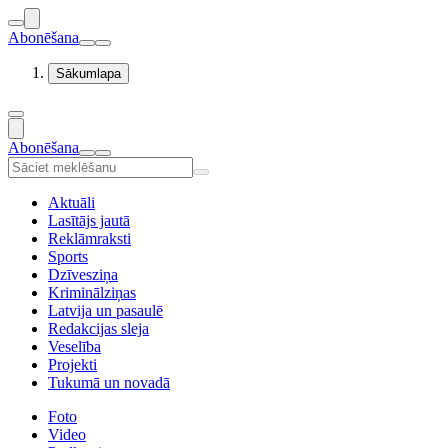
Abonēšana
Sākumlapa
Abonēšana
Aktuāli
Lasītājs jautā
Reklāmraksti
Sports
Dzīvesziņa
Kriminālziņas
Latvija un pasaulē
Redakcijas sleja
Veselība
Projekti
Tukumā un novadā
Foto
Video