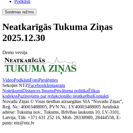
Podkāsti
Sistēmas režīms
Neatkarīgās Tukuma Ziņas
2025.12.30
Demo versija
Video
Podkāsti
Foto
Pieslēgties
Sekojiet NTZ
Facebook
Instagram
Noteikumi
Distances līgums
Privātuma politika
Ētikas
kodekss
Paziņojums par redakcionālo neatkarību
Kontakti
Novadu Ziņas © Visas tiesības aizsargātas SIA “Novadu Ziņas”,
Reģ. Nr.: 40003488005, PVN Nr.: LV40003488005 Juridiskā
adrese: Tukuma nov., Tukums, Brīvības laukums 10, LV-3101,
Latvija, Tālr. +371 631 252 16, Mob. 28338989, 28444558, E-
pasts: ntz@ntz.lv