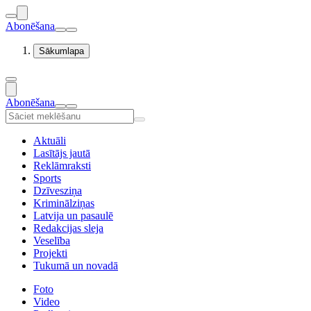
Abonēšana
Sākumlapa
Abonēšana
Aktuāli
Lasītājs jautā
Reklāmraksti
Sports
Dzīvesziņa
Kriminālziņas
Latvija un pasaulē
Redakcijas sleja
Veselība
Projekti
Tukumā un novadā
Foto
Video