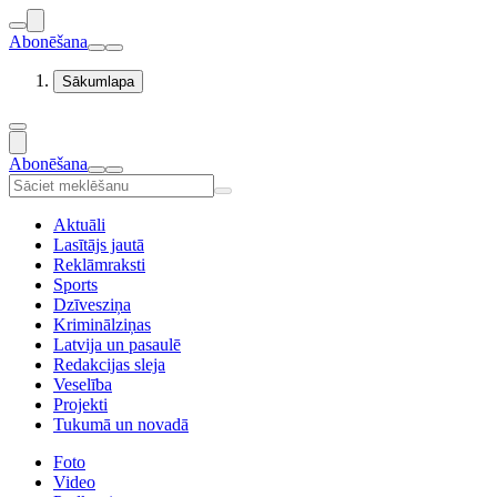
Abonēšana
Sākumlapa
Abonēšana
Aktuāli
Lasītājs jautā
Reklāmraksti
Sports
Dzīvesziņa
Kriminālziņas
Latvija un pasaulē
Redakcijas sleja
Veselība
Projekti
Tukumā un novadā
Foto
Video