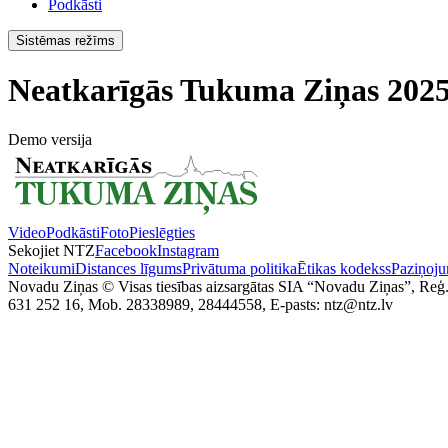
Podkāsti
Sistēmas režīms
Neatkarīgās Tukuma Ziņas 2025
Demo versija
Video
Podkāsti
Foto
Pieslēgties
Sekojiet NTZ
Facebook
Instagram
Noteikumi
Distances līgums
Privātuma politika
Ētikas kodekss
Paziņoju
Novadu Ziņas © Visas tiesības aizsargātas SIA “Novadu Ziņas”, Reģ
631 252 16, Mob. 28338989, 28444558, E-pasts: ntz@ntz.lv