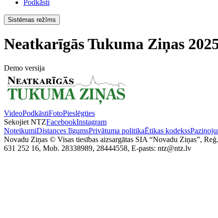
Podkāsti
Sistēmas režīms
Neatkarīgās Tukuma Ziņas 2025
Demo versija
Video
Podkāsti
Foto
Pieslēgties
Sekojiet NTZ
Facebook
Instagram
Noteikumi
Distances līgums
Privātuma politika
Ētikas kodekss
Paziņoju
Novadu Ziņas © Visas tiesības aizsargātas SIA “Novadu Ziņas”, Reģ
631 252 16, Mob. 28338989, 28444558, E-pasts: ntz@ntz.lv