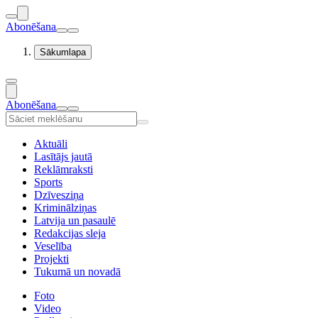
Abonēšana
Sākumlapa
Abonēšana
Aktuāli
Lasītājs jautā
Reklāmraksti
Sports
Dzīvesziņa
Kriminālziņas
Latvija un pasaulē
Redakcijas sleja
Veselība
Projekti
Tukumā un novadā
Foto
Video