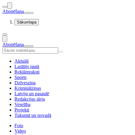
Abonēšana
Sākumlapa
Abonēšana
Aktuāli
Lasītājs jautā
Reklāmraksti
Sports
Dzīvesziņa
Kriminālziņas
Latvija un pasaulē
Redakcijas sleja
Veselība
Projekti
Tukumā un novadā
Foto
Video