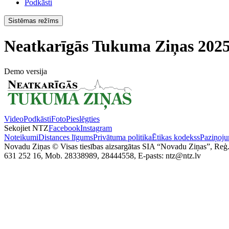
Podkāsti
Sistēmas režīms
Neatkarīgās Tukuma Ziņas 2025
Demo versija
Video
Podkāsti
Foto
Pieslēgties
Sekojiet NTZ
Facebook
Instagram
Noteikumi
Distances līgums
Privātuma politika
Ētikas kodekss
Paziņoju
Novadu Ziņas © Visas tiesības aizsargātas SIA “Novadu Ziņas”, Reģ
631 252 16, Mob. 28338989, 28444558, E-pasts: ntz@ntz.lv