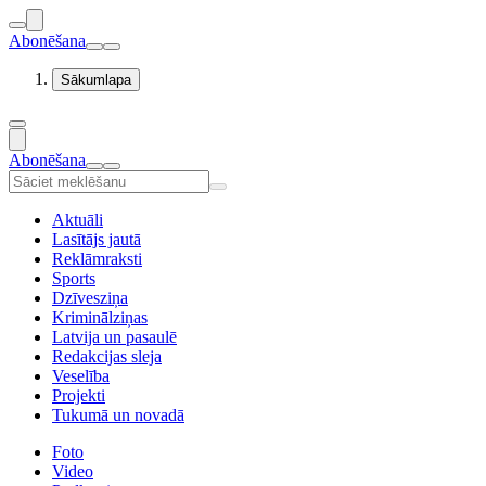
Abonēšana
Sākumlapa
Abonēšana
Aktuāli
Lasītājs jautā
Reklāmraksti
Sports
Dzīvesziņa
Kriminālziņas
Latvija un pasaulē
Redakcijas sleja
Veselība
Projekti
Tukumā un novadā
Foto
Video