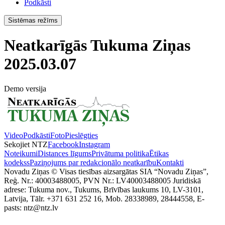
Podkāsti
Sistēmas režīms
Neatkarīgās Tukuma Ziņas
2025.03.07
Demo versija
Video
Podkāsti
Foto
Pieslēgties
Sekojiet NTZ
Facebook
Instagram
Noteikumi
Distances līgums
Privātuma politika
Ētikas
kodekss
Paziņojums par redakcionālo neatkarību
Kontakti
Novadu Ziņas © Visas tiesības aizsargātas SIA “Novadu Ziņas”,
Reģ. Nr.: 40003488005, PVN Nr.: LV40003488005 Juridiskā
adrese: Tukuma nov., Tukums, Brīvības laukums 10, LV-3101,
Latvija, Tālr. +371 631 252 16, Mob. 28338989, 28444558, E-
pasts: ntz@ntz.lv