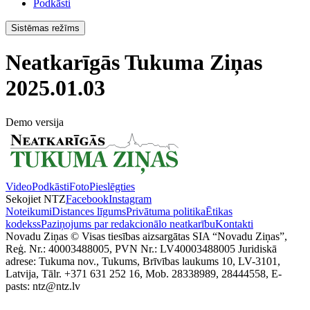
Podkāsti
Sistēmas režīms
Neatkarīgās Tukuma Ziņas
2025.01.03
Demo versija
Video
Podkāsti
Foto
Pieslēgties
Sekojiet NTZ
Facebook
Instagram
Noteikumi
Distances līgums
Privātuma politika
Ētikas
kodekss
Paziņojums par redakcionālo neatkarību
Kontakti
Novadu Ziņas © Visas tiesības aizsargātas SIA “Novadu Ziņas”,
Reģ. Nr.: 40003488005, PVN Nr.: LV40003488005 Juridiskā
adrese: Tukuma nov., Tukums, Brīvības laukums 10, LV-3101,
Latvija, Tālr. +371 631 252 16, Mob. 28338989, 28444558, E-
pasts: ntz@ntz.lv