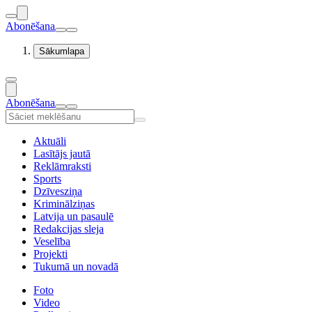
Abonēšana
Sākumlapa
Abonēšana
Aktuāli
Lasītājs jautā
Reklāmraksti
Sports
Dzīvesziņa
Kriminālziņas
Latvija un pasaulē
Redakcijas sleja
Veselība
Projekti
Tukumā un novadā
Foto
Video