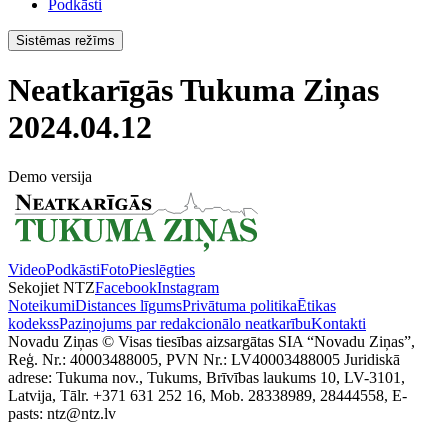
Podkāsti
Sistēmas režīms
Neatkarīgās Tukuma Ziņas
2024.04.12
Demo versija
Video
Podkāsti
Foto
Pieslēgties
Sekojiet NTZ
Facebook
Instagram
Noteikumi
Distances līgums
Privātuma politika
Ētikas
kodekss
Paziņojums par redakcionālo neatkarību
Kontakti
Novadu Ziņas © Visas tiesības aizsargātas SIA “Novadu Ziņas”,
Reģ. Nr.: 40003488005, PVN Nr.: LV40003488005 Juridiskā
adrese: Tukuma nov., Tukums, Brīvības laukums 10, LV-3101,
Latvija, Tālr. +371 631 252 16, Mob. 28338989, 28444558, E-
pasts: ntz@ntz.lv