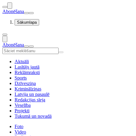
Abonēšana
Sākumlapa
Abonēšana
Aktuāli
Lasītājs jautā
Reklāmraksti
Sports
Dzīvesziņa
Kriminālziņas
Latvija un pasaulē
Redakcijas sleja
Veselība
Projekti
Tukumā un novadā
Foto
Video