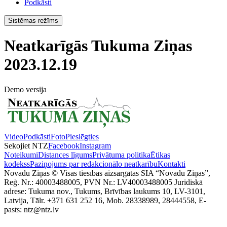
Podkāsti
Sistēmas režīms
Neatkarīgās Tukuma Ziņas
2023.12.19
Demo versija
Video
Podkāsti
Foto
Pieslēgties
Sekojiet NTZ
Facebook
Instagram
Noteikumi
Distances līgums
Privātuma politika
Ētikas
kodekss
Paziņojums par redakcionālo neatkarību
Kontakti
Novadu Ziņas © Visas tiesības aizsargātas SIA “Novadu Ziņas”,
Reģ. Nr.: 40003488005, PVN Nr.: LV40003488005 Juridiskā
adrese: Tukuma nov., Tukums, Brīvības laukums 10, LV-3101,
Latvija, Tālr. +371 631 252 16, Mob. 28338989, 28444558, E-
pasts: ntz@ntz.lv