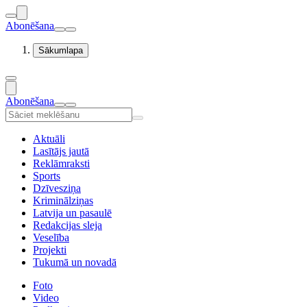
Abonēšana
Sākumlapa
Abonēšana
Aktuāli
Lasītājs jautā
Reklāmraksti
Sports
Dzīvesziņa
Kriminālziņas
Latvija un pasaulē
Redakcijas sleja
Veselība
Projekti
Tukumā un novadā
Foto
Video