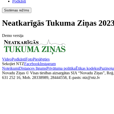
Podkāsti
Sistēmas režīms
Neatkarīgās Tukuma Ziņas 2023
Demo versija
Video
Podkāsti
Foto
Pieslēgties
Sekojiet NTZ
Facebook
Instagram
Noteikumi
Distances līgums
Privātuma politika
Ētikas kodekss
Paziņoju
Novadu Ziņas © Visas tiesības aizsargātas SIA “Novadu Ziņas”, Reģ
631 252 16, Mob. 28338989, 28444558, E-pasts: ntz@ntz.lv