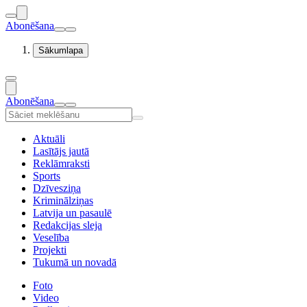
Abonēšana
Sākumlapa
Abonēšana
Aktuāli
Lasītājs jautā
Reklāmraksti
Sports
Dzīvesziņa
Kriminālziņas
Latvija un pasaulē
Redakcijas sleja
Veselība
Projekti
Tukumā un novadā
Foto
Video