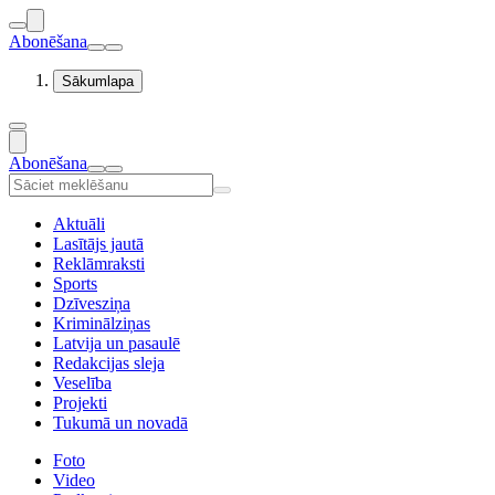
Abonēšana
Sākumlapa
Abonēšana
Aktuāli
Lasītājs jautā
Reklāmraksti
Sports
Dzīvesziņa
Kriminālziņas
Latvija un pasaulē
Redakcijas sleja
Veselība
Projekti
Tukumā un novadā
Foto
Video