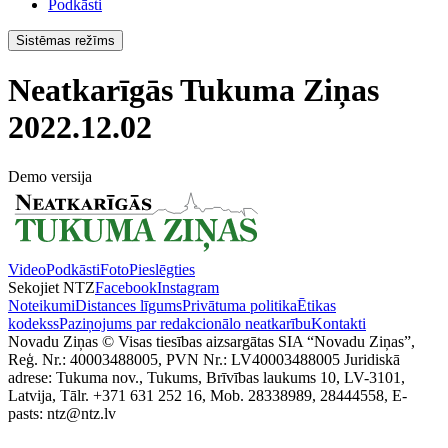
Podkāsti
Sistēmas režīms
Neatkarīgās Tukuma Ziņas
2022.12.02
Demo versija
Video
Podkāsti
Foto
Pieslēgties
Sekojiet NTZ
Facebook
Instagram
Noteikumi
Distances līgums
Privātuma politika
Ētikas
kodekss
Paziņojums par redakcionālo neatkarību
Kontakti
Novadu Ziņas © Visas tiesības aizsargātas SIA “Novadu Ziņas”,
Reģ. Nr.: 40003488005, PVN Nr.: LV40003488005 Juridiskā
adrese: Tukuma nov., Tukums, Brīvības laukums 10, LV-3101,
Latvija, Tālr. +371 631 252 16, Mob. 28338989, 28444558, E-
pasts: ntz@ntz.lv