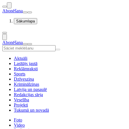
Abonēšana
Sākumlapa
Abonēšana
Aktuāli
Lasītājs jautā
Reklāmraksti
Sports
Dzīvesziņa
Kriminālziņas
Latvija un pasaulē
Redakcijas sleja
Veselība
Projekti
Tukumā un novadā
Foto
Video