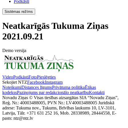
Podkāsti
Sistēmas režīms
Neatkarīgās Tukuma Ziņas
2021.09.21
Demo versija
Video
Podkāsti
Foto
Pieslēgties
Sekojiet NTZ
Facebook
Instagram
Noteikumi
Distances līgums
Privātuma politika
Ētikas
kodekss
Paziņojums par redakcionālo neatkarību
Kontakti
Novadu Ziņas © Visas tiesības aizsargātas SIA “Novadu Ziņas”,
Reģ. Nr.: 40003488005, PVN Nr.: LV40003488005 Juridiskā
adrese: Tukuma nov., Tukums, Brīvības laukums 10, LV-3101,
Latvija, Tālr. +371 631 252 16, Mob. 28338989, 28444558, E-
pasts: ntz@ntz.lv