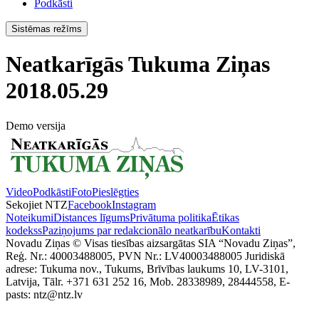
Podkāsti
Sistēmas režīms
Neatkarīgās Tukuma Ziņas
2018.05.29
Demo versija
Video
Podkāsti
Foto
Pieslēgties
Sekojiet NTZ
Facebook
Instagram
Noteikumi
Distances līgums
Privātuma politika
Ētikas
kodekss
Paziņojums par redakcionālo neatkarību
Kontakti
Novadu Ziņas © Visas tiesības aizsargātas SIA “Novadu Ziņas”,
Reģ. Nr.: 40003488005, PVN Nr.: LV40003488005 Juridiskā
adrese: Tukuma nov., Tukums, Brīvības laukums 10, LV-3101,
Latvija, Tālr. +371 631 252 16, Mob. 28338989, 28444558, E-
pasts: ntz@ntz.lv