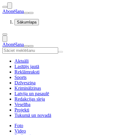
Abonēšana
Sākumlapa
Abonēšana
Aktuāli
Lasītājs jautā
Reklāmraksti
Sports
Dzīvesziņa
Kriminālziņas
Latvija un pasaulē
Redakcijas sleja
Veselība
Projekti
Tukumā un novadā
Foto
Video