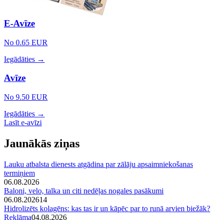
E-Avīze
No 0.65 EUR
Iegādāties →
Avīze
No 9.50 EUR
Iegādāties →
Lasīt e-avīzi
Jaunākās ziņas
Lauku atbalsta dienests atgādina par zālāju apsaimniekošanas
termiņiem
06.08.2026
Baloni, velo, talka un citi nedēļas nogales pasākumi
06.08.2026
14
Hidrolizēts kolagēns: kas tas ir un kāpēc par to runā arvien biežāk?
Reklāma
04.08.2026