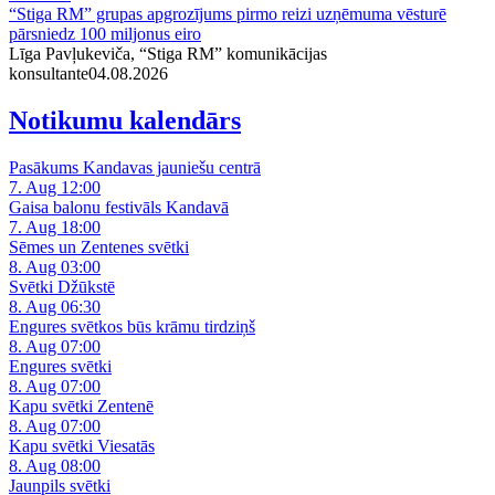
“Stiga RM” grupas apgrozījums pirmo reizi uzņēmuma vēsturē
pārsniedz 100 miljonus eiro
Līga Pavļukeviča, “Stiga RM” komunikācijas
konsultante
04.08.2026
Notikumu kalendārs
Pasākums Kandavas jauniešu centrā
7. Aug 12:00
Gaisa balonu festivāls Kandavā
7. Aug 18:00
Sēmes un Zentenes svētki
8. Aug 03:00
Svētki Džūkstē
8. Aug 06:30
Engures svētkos būs krāmu tirdziņš
8. Aug 07:00
Engures svētki
8. Aug 07:00
Kapu svētki Zentenē
8. Aug 07:00
Kapu svētki Viesatās
8. Aug 08:00
Jaunpils svētki