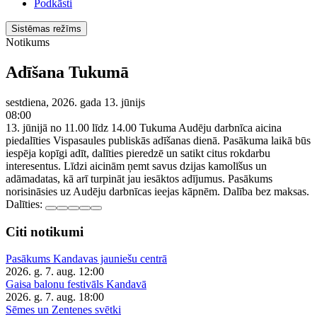
Podkāsti
Sistēmas režīms
Notikums
Adīšana Tukumā
sestdiena, 2026. gada 13. jūnijs
08:00
13. jūnijā no 11.00 līdz 14.00 Tukuma Audēju darbnīca aicina
piedalīties Vispasaules publiskās adīšanas dienā. Pasākuma laikā būs
iespēja kopīgi adīt, dalīties pieredzē un satikt citus rokdarbu
interesentus. Līdzi aicinām ņemt savus dzijas kamolīšus un
adāmadatas, kā arī turpināt jau iesāktos adījumus. Pasākums
norisināsies uz Audēju darbnīcas ieejas kāpnēm. Dalība bez maksas.
Dalīties:
Citi notikumi
Pasākums Kandavas jauniešu centrā
2026. g. 7. aug.
12:00
Gaisa balonu festivāls Kandavā
2026. g. 7. aug.
18:00
Sēmes un Zentenes svētki