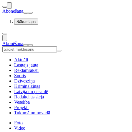
Abonēšana
Sākumlapa
Abonēšana
Aktuāli
Lasītājs jautā
Reklāmraksti
Sports
Dzīvesziņa
Kriminālziņas
Latvija un pasaulē
Redakcijas sleja
Veselība
Projekti
Tukumā un novadā
Foto
Video