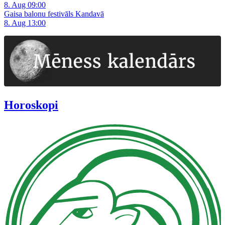
8. Aug 09:00
Gaisa balonu festivāls Kandavā
8. Aug 13:00
Horoskopi